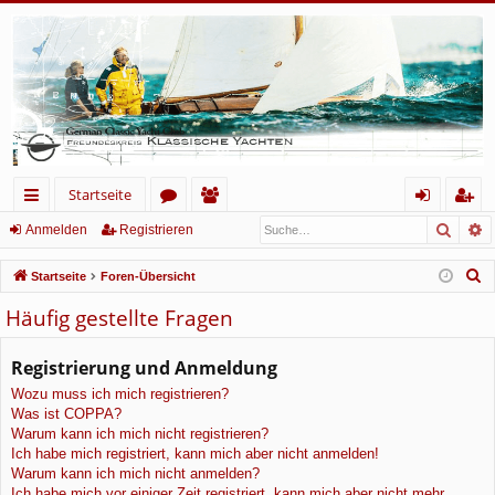
Startseite
Such
E
ch
or
itg
n
eg
Anmelden
Registrieren
ne
en
lie
m
ist
S
Startseite
Foren-Übersicht
llz
de
el
rie
u
Häufig gestellte Fragen
c
ug
r
de
re
h
Registrierung und Anmeldung
rif
n
n
e
Wozu muss ich mich registrieren?
f
Was ist COPPA?
Warum kann ich mich nicht registrieren?
Ich habe mich registriert, kann mich aber nicht anmelden!
Warum kann ich mich nicht anmelden?
Ich habe mich vor einiger Zeit registriert, kann mich aber nicht mehr