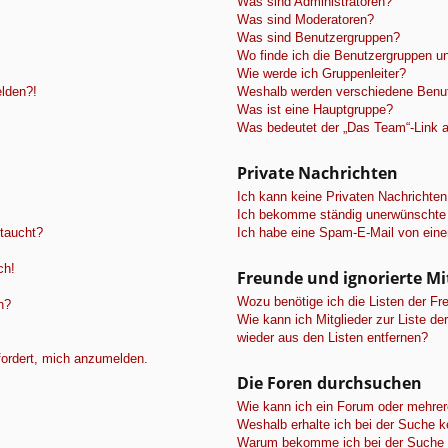
Was sind Administratoren?
Was sind Moderatoren?
Was sind Benutzergruppen?
Wo finde ich die Benutzergruppen und
Wie werde ich Gruppenleiter?
elden?!
Weshalb werden verschiedene Benutz
Was ist eine Hauptgruppe?
Was bedeutet der „Das Team“-Link au
Private Nachrichten
Ich kann keine Privaten Nachrichten
Ich bekomme ständig unerwünschte 
ftaucht?
Ich habe eine Spam-E-Mail von eine
ch!
Freunde und ignorierte Mi
Wozu benötige ich die Listen der Fre
n?
Wie kann ich Mitglieder zur Liste de
wieder aus den Listen entfernen?
fordert, mich anzumelden.
Die Foren durchsuchen
Wie kann ich ein Forum oder mehre
Weshalb erhalte ich bei der Suche 
Warum bekomme ich bei der Suche e