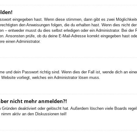
elden!
Passwort eingegeben hast. Wenn diese stimmen, dann gibt es zwei Möglichke
rechtigten den Anweisungen folgen, die du erhalten hast. Wenn dies nicht der 
– entweder musst du dies selbst erledigen oder ein Administrator. Bei der Regi
en. Ansonsten prüfe, ob du deine E-Mail-Adresse korrekt eingegeben hast oder
re einen Administrator.
e und dein Passwort richtig sind. Wenn dies der Fall ist, wende dich an ein
r Website vorliegt, welches ein Administrator lösen muss.
h aber nicht mehr anmelden?!
 Gründen deaktiviert oder gelöscht hat. Außerdem löschen viele Boards regelm
 nimm aktiv an den Diskussionen teil!