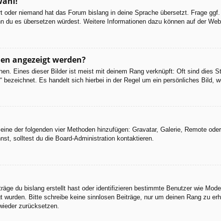
wahl!
ert oder niemand hat das Forum bislang in deine Sprache übersetzt. Frage ggf.
 wenn du es übersetzen würdest. Weitere Informationen dazu können auf der We
men angezeigt werden?
en. Eines dieser Bilder ist meist mit deinem Rang verknüpft: Oft sind dies S
 bezeichnet. Es handelt sich hierbei in der Regel um ein persönliches Bild, w
er eine der folgenden vier Methoden hinzufügen: Gravatar, Galerie, Remote od
, solltest du die Board-Administration kontaktieren.
räge du bislang erstellt hast oder identifizieren bestimmte Benutzer wie Mod
egt wurden. Bitte schreibe keine sinnlosen Beiträge, nur um deinen Rang zu e
wieder zurücksetzen.