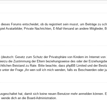
dieses Forums entscheidet, ob du registriert sein musst, um Beiträge zu schreib
el Avatarbilder, Private Nachrichten, E-Mail-Versand an andere Mitglieder, Be
 (deutsch: Gesetz zum Schutz der Privatsphäre von Kindern im Internet von 1
ierzu die Zustimmung der Eltern beziehungsweise des oder der Erziehungsbere
n rechtlichen Beistand zu Rate. Bitte beachte, dass phpBB Limited und der Bes
 die unter der Frage „An wen soll ich mich wenden, falls es Beschwerden oder 
 ausgeschaltet hat, damit sich keine neuen Benutzer mehr anmelden können. 
, wende dich an die Board-Administration.