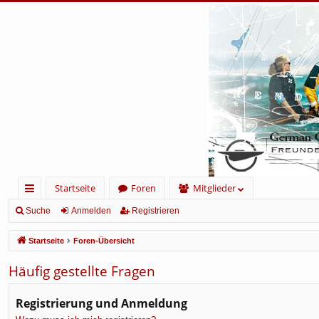
Startseite
Foren
Mitglieder
ch
Suche
Anmelden
Registrieren
ne
Startseite
Foren-Übersicht
llz
Häufig gestellte Fragen
ug
rif
Registrierung und Anmeldung