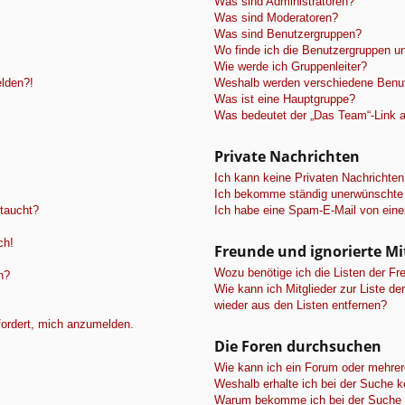
Was sind Administratoren?
Was sind Moderatoren?
Was sind Benutzergruppen?
Wo finde ich die Benutzergruppen und
Wie werde ich Gruppenleiter?
elden?!
Weshalb werden verschiedene Benutz
Was ist eine Hauptgruppe?
Was bedeutet der „Das Team“-Link au
Private Nachrichten
Ich kann keine Privaten Nachrichten
Ich bekomme ständig unerwünschte 
ftaucht?
Ich habe eine Spam-E-Mail von eine
ch!
Freunde und ignorierte Mi
Wozu benötige ich die Listen der Fre
n?
Wie kann ich Mitglieder zur Liste de
wieder aus den Listen entfernen?
fordert, mich anzumelden.
Die Foren durchsuchen
Wie kann ich ein Forum oder mehre
Weshalb erhalte ich bei der Suche 
Warum bekomme ich bei der Suche e