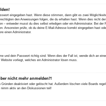
elden!
Passwort eingegeben hast. Wenn diese stimmen, dann gibt es zwei Möglichke
rechtigten den Anweisungen folgen, die du erhalten hast. Wenn dies nicht der 
– entweder musst du dies selbst erledigen oder ein Administrator. Bei der Regi
en. Ansonsten prüfe, ob du deine E-Mail-Adresse korrekt eingegeben hast oder
re einen Administrator.
e und dein Passwort richtig sind. Wenn dies der Fall ist, wende dich an ein
r Website vorliegt, welches ein Administrator lösen muss.
h aber nicht mehr anmelden?!
 Gründen deaktiviert oder gelöscht hat. Außerdem löschen viele Boards regelm
 nimm aktiv an den Diskussionen teil!