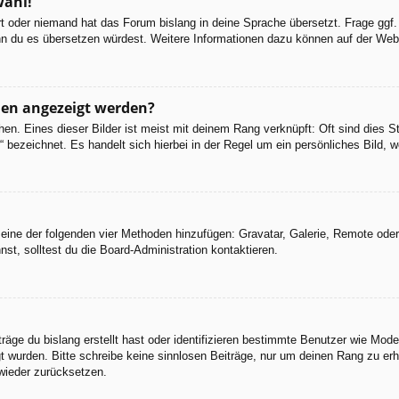
wahl!
ert oder niemand hat das Forum bislang in deine Sprache übersetzt. Frage ggf.
 wenn du es übersetzen würdest. Weitere Informationen dazu können auf der We
men angezeigt werden?
en. Eines dieser Bilder ist meist mit deinem Rang verknüpft: Oft sind dies S
 bezeichnet. Es handelt sich hierbei in der Regel um ein persönliches Bild, w
er eine der folgenden vier Methoden hinzufügen: Gravatar, Galerie, Remote od
, solltest du die Board-Administration kontaktieren.
räge du bislang erstellt hast oder identifizieren bestimmte Benutzer wie Mod
egt wurden. Bitte schreibe keine sinnlosen Beiträge, nur um deinen Rang zu e
wieder zurücksetzen.