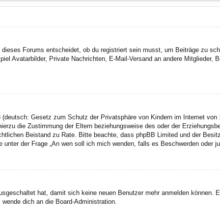
dieses Forums entscheidet, ob du registriert sein musst, um Beiträge zu schreib
el Avatarbilder, Private Nachrichten, E-Mail-Versand an andere Mitglieder, Be
 (deutsch: Gesetz zum Schutz der Privatsphäre von Kindern im Internet von 1
ierzu die Zustimmung der Eltern beziehungsweise des oder der Erziehungsbere
n rechtlichen Beistand zu Rate. Bitte beachte, dass phpBB Limited und der Bes
 die unter der Frage „An wen soll ich mich wenden, falls es Beschwerden oder 
 ausgeschaltet hat, damit sich keine neuen Benutzer mehr anmelden können. 
, wende dich an die Board-Administration.