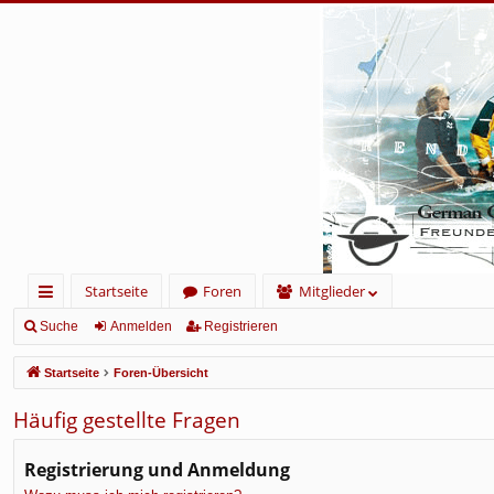
Startseite
Foren
Mitglieder
ch
Suche
Anmelden
Registrieren
ne
Startseite
Foren-Übersicht
llz
Häufig gestellte Fragen
ug
rif
Registrierung und Anmeldung