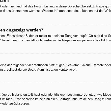
wahl!
ert oder niemand hat das Forum bislang in deine Sprache übersetzt. Frage ggf.
 wenn du es übersetzen würdest. Weitere Informationen dazu können auf der We
men angezeigt werden?
en. Eines dieser Bilder ist meist mit deinem Rang verknüpft: Oft sind dies S
 bezeichnet. Es handelt sich hierbei in der Regel um ein persönliches Bild, w
er eine der folgenden vier Methoden hinzufügen: Gravatar, Galerie, Remote od
, solltest du die Board-Administration kontaktieren.
räge du bislang erstellt hast oder identifizieren bestimmte Benutzer wie Mod
egt wurden. Bitte schreibe keine sinnlosen Beiträge, nur um deinen Rang zu e
wieder zurücksetzen.