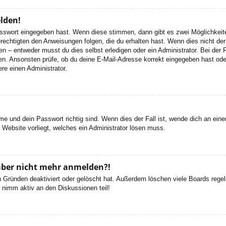
elden!
Passwort eingegeben hast. Wenn diese stimmen, dann gibt es zwei Möglichke
rechtigten den Anweisungen folgen, die du erhalten hast. Wenn dies nicht der 
– entweder musst du dies selbst erledigen oder ein Administrator. Bei der Regi
en. Ansonsten prüfe, ob du deine E-Mail-Adresse korrekt eingegeben hast oder
re einen Administrator.
e und dein Passwort richtig sind. Wenn dies der Fall ist, wende dich an ein
r Website vorliegt, welches ein Administrator lösen muss.
h aber nicht mehr anmelden?!
 Gründen deaktiviert oder gelöscht hat. Außerdem löschen viele Boards regelm
 nimm aktiv an den Diskussionen teil!