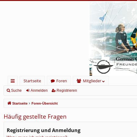
Startseite
Foren
Mitglieder
ch
Suche
Anmelden
Registrieren
ne
Startseite
Foren-Übersicht
llz
Häufig gestellte Fragen
ug
rif
Registrierung und Anmeldung