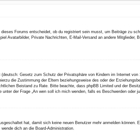
dieses Forums entscheidet, ob du registriert sein musst, um Beiträge zu schreib
el Avatarbilder, Private Nachrichten, E-Mail-Versand an andere Mitglieder, Be
 (deutsch: Gesetz zum Schutz der Privatsphäre von Kindern im Internet von 1
ierzu die Zustimmung der Eltern beziehungsweise des oder der Erziehungsbere
n rechtlichen Beistand zu Rate. Bitte beachte, dass phpBB Limited und der Bes
 die unter der Frage „An wen soll ich mich wenden, falls es Beschwerden oder 
 ausgeschaltet hat, damit sich keine neuen Benutzer mehr anmelden können. 
, wende dich an die Board-Administration.