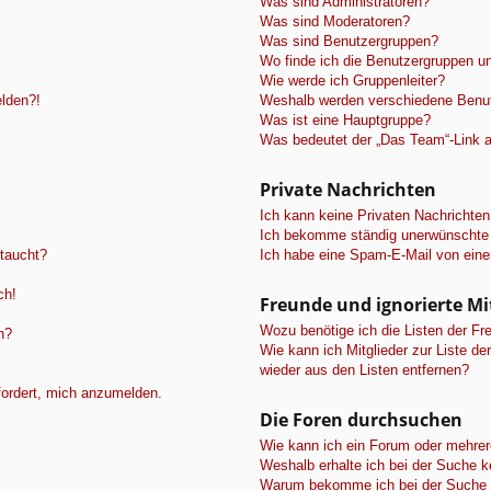
Was sind Administratoren?
Was sind Moderatoren?
Was sind Benutzergruppen?
Wo finde ich die Benutzergruppen und
Wie werde ich Gruppenleiter?
elden?!
Weshalb werden verschiedene Benutz
Was ist eine Hauptgruppe?
Was bedeutet der „Das Team“-Link au
Private Nachrichten
Ich kann keine Privaten Nachrichten
Ich bekomme ständig unerwünschte 
ftaucht?
Ich habe eine Spam-E-Mail von eine
ch!
Freunde und ignorierte Mi
Wozu benötige ich die Listen der Fre
n?
Wie kann ich Mitglieder zur Liste de
wieder aus den Listen entfernen?
fordert, mich anzumelden.
Die Foren durchsuchen
Wie kann ich ein Forum oder mehre
Weshalb erhalte ich bei der Suche 
Warum bekomme ich bei der Suche e