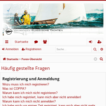
Startseite
Such
E
ch
or
itg
n
eg
Anmelden
Registrieren
ne
en
lie
m
ist
S
Startseite
Foren-Übersicht
llz
de
el
rie
u
Häufig gestellte Fragen
c
ug
r
de
re
h
Registrierung und Anmeldung
rif
n
n
e
Wozu muss ich mich registrieren?
f
Was ist COPPA?
Warum kann ich mich nicht registrieren?
Ich habe mich registriert, kann mich aber nicht anmelden!
Warum kann ich mich nicht anmelden?
Ich habe mich vor einiger Zeit registriert, kann mich aber nicht mehr