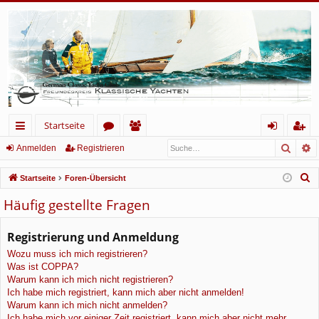
Startseite
Such
E
ch
or
itg
n
eg
Anmelden
Registrieren
ne
en
lie
m
ist
S
Startseite
Foren-Übersicht
llz
de
el
rie
u
Häufig gestellte Fragen
c
ug
r
de
re
h
Registrierung und Anmeldung
rif
n
n
e
Wozu muss ich mich registrieren?
f
Was ist COPPA?
Warum kann ich mich nicht registrieren?
Ich habe mich registriert, kann mich aber nicht anmelden!
Warum kann ich mich nicht anmelden?
Ich habe mich vor einiger Zeit registriert, kann mich aber nicht mehr