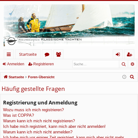
Startseite
Such
E
ch
or
itg
n
eg
Anmelden
Registrieren
ne
en
lie
m
ist
S
Startseite
Foren-Übersicht
llz
de
el
rie
u
Häufig gestellte Fragen
c
ug
r
de
re
h
Registrierung und Anmeldung
rif
n
n
e
Wozu muss ich mich registrieren?
f
Was ist COPPA?
Warum kann ich mich nicht registrieren?
Ich habe mich registriert, kann mich aber nicht anmelden!
Warum kann ich mich nicht anmelden?
Ich habe mich vor einiger Zeit registriert, kann mich aber nicht mehr