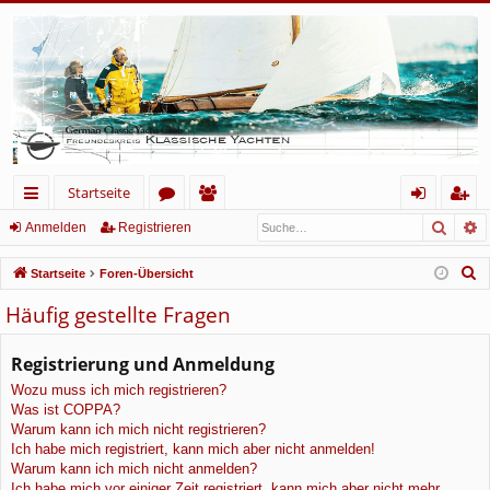
Startseite
Such
E
ch
or
itg
n
eg
Anmelden
Registrieren
ne
en
lie
m
ist
S
Startseite
Foren-Übersicht
llz
de
el
rie
u
Häufig gestellte Fragen
c
ug
r
de
re
h
Registrierung und Anmeldung
rif
n
n
e
Wozu muss ich mich registrieren?
f
Was ist COPPA?
Warum kann ich mich nicht registrieren?
Ich habe mich registriert, kann mich aber nicht anmelden!
Warum kann ich mich nicht anmelden?
Ich habe mich vor einiger Zeit registriert, kann mich aber nicht mehr