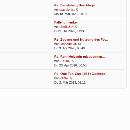
u
Re: Dauelsberg Beschläge
e
N
von
passionist
s
e
Mo 18. Mai 2026, 10:52
t
u
e
Fallenumlenker
e
r
N
von
Smilla314
s
B
e
Di 21. Jul 2026, 11:24
t
e
u
e
i
Re: Zugang und Nutzung des Fo…
e
r
t
N
von
Manadis-JK
s
B
r
e
Do 9. Apr 2026, 05:49
t
e
a
u
e
i
g
Re: Rennkielyacht mit spannen…
e
r
t
N
von
SK5KR
s
B
r
e
Do 23. Apr 2026, 08:58
t
e
a
u
e
i
g
Re: One-Ton-Cup 1974 / Gumboo…
e
r
t
N
von
r1367
s
B
r
e
Do 2. Mär 2023, 09:12
t
e
a
u
e
i
g
e
r
t
s
B
r
t
e
a
e
i
g
r
t
B
r
e
a
i
g
t