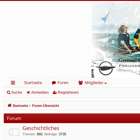
Startseite
Foren
Mitglieder
ch
Suche
Anmelden
Registrieren
ne
Startseite
Foren-Übersicht
llz
Forum
ug
Geschichtliches
rif
Themen
:
860
,
Beiträge
:
3735