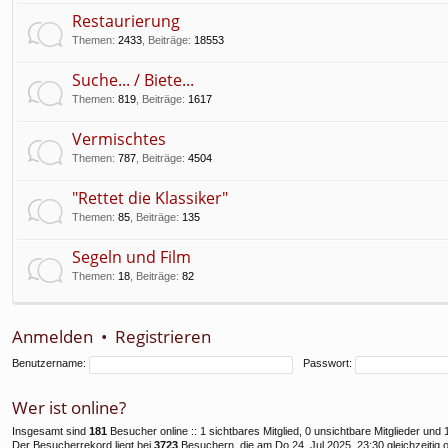
f
Restaurierung
Themen
:
2433
,
Beiträge
:
18553
Suche... / Biete...
Themen
:
819
,
Beiträge
:
1617
Vermischtes
Themen
:
787
,
Beiträge
:
4504
"Rettet die Klassiker"
Themen
:
85
,
Beiträge
:
135
Segeln und Film
Themen
:
18
,
Beiträge
:
82
Anmelden
•
Registrieren
Benutzername:
Passwort:
Wer ist online?
Insgesamt sind
181
Besucher online :: 1 sichtbares Mitglied, 0 unsichtbare Mitglieder un
Der Besucherrekord liegt bei
3723
Besuchern, die am Do 24. Jul 2025, 23:30 gleichzeitig 