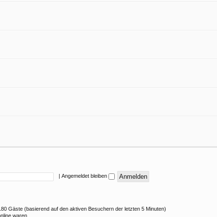
|
Angemeldet bleiben
d 180 Gäste (basierend auf den aktiven Besuchern der letzten 5 Minuten)
online waren.