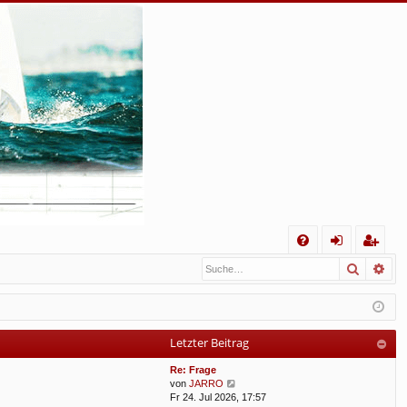
S
Suche
Erw
FA
n
eg
Q
m
ist
el
rie
Letzter Beitrag
de
re
Re: Frage
n
n
N
von
JARRO
e
Fr 24. Jul 2026, 17:57