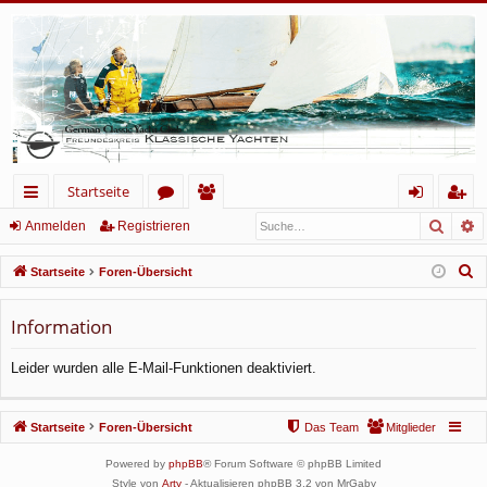
Startseite
Such
E
ch
or
itg
n
eg
Anmelden
Registrieren
ne
en
lie
m
ist
S
Startseite
Foren-Übersicht
llz
de
el
rie
u
c
Information
ug
r
de
re
h
rif
n
n
Leider wurden alle E-Mail-Funktionen deaktiviert.
e
f
Startseite
Foren-Übersicht
Das Team
Mitglieder
Powered by
phpBB
® Forum Software © phpBB Limited
Style von
Arty
- Aktualisieren phpBB 3.2 von MrGaby