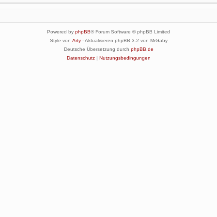
Powered by
phpBB
® Forum Software © phpBB Limited
Style von
Arty
- Aktualisieren phpBB 3.2 von MrGaby
Deutsche Übersetzung durch
phpBB.de
Datenschutz
|
Nutzungsbedingungen