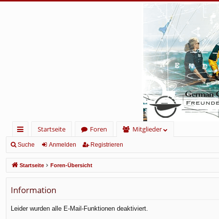
Startseite
Foren
Mitglieder
ch
Suche
Anmelden
Registrieren
ne
Startseite
Foren-Übersicht
llz
Information
ug
rif
Leider wurden alle E-Mail-Funktionen deaktiviert.