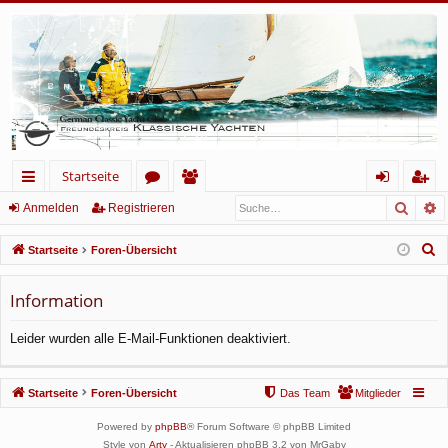
Startseite
Such
E
ch
or
itg
n
eg
Anmelden
Registrieren
ne
en
lie
m
ist
S
Startseite
Foren-Übersicht
llz
de
el
rie
u
c
Information
ug
r
de
re
h
rif
n
n
Leider wurden alle E-Mail-Funktionen deaktiviert.
e
f
Startseite
Foren-Übersicht
Das Team
Mitglieder
Powered by
phpBB
® Forum Software © phpBB Limited
Style von
Arty
- Aktualisieren phpBB 3.2 von MrGaby