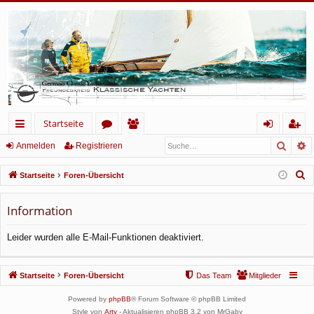
Startseite
Such
E
ch
or
itg
n
eg
Anmelden
Registrieren
ne
en
lie
m
ist
S
Startseite
Foren-Übersicht
llz
de
el
rie
u
c
Information
ug
r
de
re
h
rif
n
n
Leider wurden alle E-Mail-Funktionen deaktiviert.
e
f
Startseite
Foren-Übersicht
Das Team
Mitglieder
Powered by
phpBB
® Forum Software © phpBB Limited
Style von
Arty
- Aktualisieren phpBB 3.2 von MrGaby