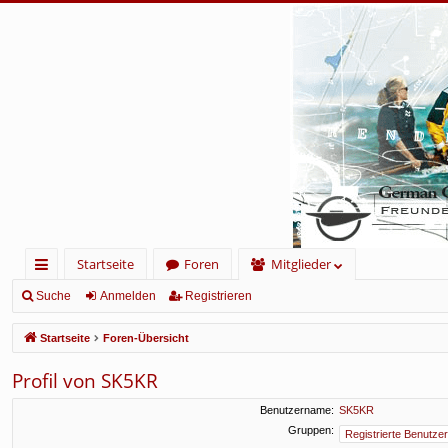
Startseite
Foren
Mitglieder
ch
Suche
Anmelden
Registrieren
ne
Startseite
Foren-Übersicht
llz
Profil von SK5KR
ug
Benutzername:
SK5KR
rif
Gruppen: