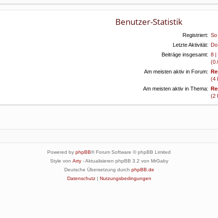
Benutzer-Statistik
Registriert:
So
Letzte Aktivität:
Do
Beiträge insgesamt:
8 
(0.
Am meisten aktiv in Forum:
Re
(4
Am meisten aktiv in Thema:
Re
(2
Powered by
phpBB
® Forum Software © phpBB Limited
Style von
Arty
- Aktualisieren phpBB 3.2 von MrGaby
Deutsche Übersetzung durch
phpBB.de
Datenschutz
|
Nutzungsbedingungen