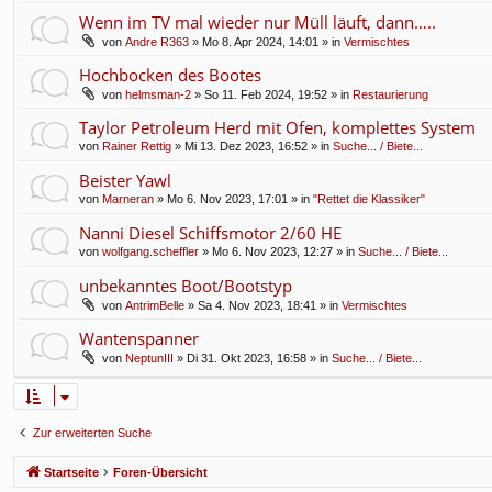
Wenn im TV mal wieder nur Müll läuft, dann…..
von
Andre R363
» Mo 8. Apr 2024, 14:01 » in
Vermischtes
Hochbocken des Bootes
von
helmsman-2
» So 11. Feb 2024, 19:52 » in
Restaurierung
Taylor Petroleum Herd mit Ofen, komplettes System
von
Rainer Rettig
» Mi 13. Dez 2023, 16:52 » in
Suche... / Biete...
Beister Yawl
von
Marneran
» Mo 6. Nov 2023, 17:01 » in
"Rettet die Klassiker"
Nanni Diesel Schiffsmotor 2/60 HE
von
wolfgang.scheffler
» Mo 6. Nov 2023, 12:27 » in
Suche... / Biete...
unbekanntes Boot/Bootstyp
von
AntrimBelle
» Sa 4. Nov 2023, 18:41 » in
Vermischtes
Wantenspanner
von
NeptunIII
» Di 31. Okt 2023, 16:58 » in
Suche... / Biete...
Zur erweiterten Suche
Startseite
Foren-Übersicht