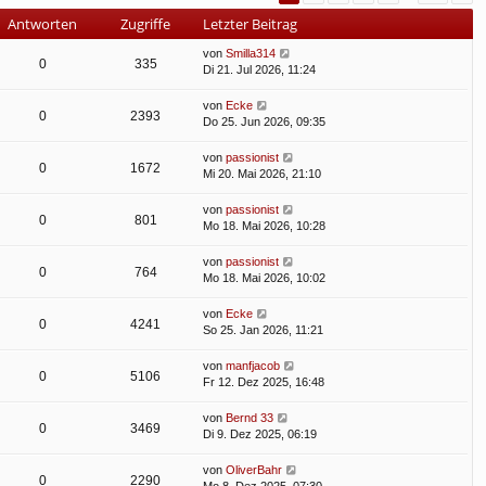
Antworten
Zugriffe
Letzter Beitrag
von
Smilla314
0
335
Di 21. Jul 2026, 11:24
von
Ecke
0
2393
Do 25. Jun 2026, 09:35
von
passionist
0
1672
Mi 20. Mai 2026, 21:10
von
passionist
0
801
Mo 18. Mai 2026, 10:28
von
passionist
0
764
Mo 18. Mai 2026, 10:02
von
Ecke
0
4241
So 25. Jan 2026, 11:21
von
manfjacob
0
5106
Fr 12. Dez 2025, 16:48
von
Bernd 33
0
3469
Di 9. Dez 2025, 06:19
von
OliverBahr
0
2290