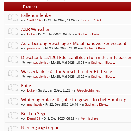
f
Themen
Fallenumlenker
von
Smilla314
» Di 21. Jul 2026, 11:24 » in
Suche... / Biete...
A&R Winschen
von
Ecke
» Do 25. Jun 2026, 09:35 » in
Suche... / Biete...
Aufarbeitung Beschläge / Metallhandwerker gesucht
von
passionist
» Mi 20. Mai 2026, 21:10 » in
Suche... / Biete...
Dieseltank ca.120l Edelstahlblech für mittschiffs pass
von
passionist
» Mo 18. Mai 2026, 10:28 » in
Suche... / Biete...
Wassertank 160l für Vorschiff unter Bbd Koje
von
passionist
» Mo 18. Mai 2026, 10:02 » in
Suche... / Biete...
Fotos
von
Ecke
» So 25. Jan 2026, 11:21 » in
Geschichtliches
Winterlagerplatz für Jolle freigeworden bei Hamburg
von
manfjacob
» Fr 12. Dez 2025, 16:48 » in
Suche... / Biete...
Beilken Segel
von
Bernd 33
» Di 9. Dez 2025, 06:19 » in
Vermischtes
Niedergangstreppe