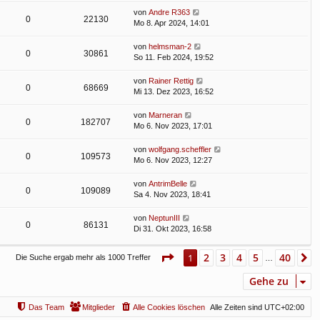
von
Andre R363
0
22130
Mo 8. Apr 2024, 14:01
von
helmsman-2
0
30861
So 11. Feb 2024, 19:52
von
Rainer Rettig
0
68669
Mi 13. Dez 2023, 16:52
von
Marneran
0
182707
Mo 6. Nov 2023, 17:01
von
wolfgang.scheffler
0
109573
Mo 6. Nov 2023, 12:27
von
AntrimBelle
0
109089
Sa 4. Nov 2023, 18:41
von
NeptunIII
0
86131
Di 31. Okt 2023, 16:58
Seite
1
von
40
2
3
4
5
40
1
N
Die Suche ergab mehr als 1000 Treffer
…
Gehe zu
Das Team
Mitglieder
Alle Cookies löschen
Alle Zeiten sind
UTC+02:00