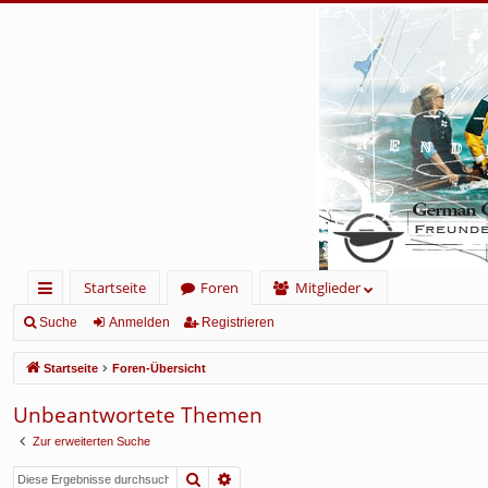
Startseite
Foren
Mitglieder
ch
Suche
Anmelden
Registrieren
ne
Startseite
Foren-Übersicht
llz
Unbeantwortete Themen
ug
Zur erweiterten Suche
rif
Suche
Erweiterte Suche