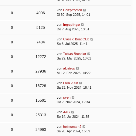
Mo 8. Dez 2025, 07:30
von
Holzpfropfen
0
4006
Di 30. Sep 2025, 14:01
von
ingopingo
0
5125
Do 7. Aug 2025, 13:51
von
Classic Boat Club
0
7484
So 6. Jul 2025, 11:41
von
Tobias Bressler
0
12272
Sa 29. Mär 2025, 18:01
von
albatros
0
27936
Mi 12. Feb 2025, 14:22
von
Laila.2008
0
16728
Sa 23. Nov 2024, 18:41
von
sven
0
15501
Do 7. Nov 2024, 12:34
von
A&G
0
25313
So 14. Jul 2024, 11:35
von
helmsman-2
0
24963
Sa 20. Apr 2024, 15:59