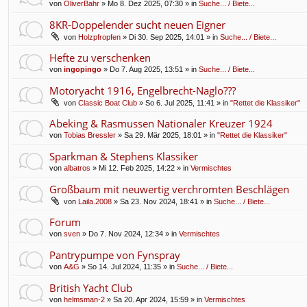
von
OliverBahr
» Mo 8. Dez 2025, 07:30 » in
Suche... / Biete...
8KR-Doppelender sucht neuen Eigner
von
Holzpfropfen
» Di 30. Sep 2025, 14:01 » in
Suche... / Biete...
Hefte zu verschenken
von
ingopingo
» Do 7. Aug 2025, 13:51 » in
Suche... / Biete...
Motoryacht 1916, Engelbrecht-Naglo???
von
Classic Boat Club
» So 6. Jul 2025, 11:41 » in
"Rettet die Klassiker"
Abeking & Rasmussen Nationaler Kreuzer 1924
von
Tobias Bressler
» Sa 29. Mär 2025, 18:01 » in
"Rettet die Klassiker"
Sparkman & Stephens Klassiker
von
albatros
» Mi 12. Feb 2025, 14:22 » in
Vermischtes
Großbaum mit neuwertig verchromten Beschlägen
von
Laila.2008
» Sa 23. Nov 2024, 18:41 » in
Suche... / Biete...
Forum
von
sven
» Do 7. Nov 2024, 12:34 » in
Vermischtes
Pantrypumpe von Fynspray
von
A&G
» So 14. Jul 2024, 11:35 » in
Suche... / Biete...
British Yacht Club
von
helmsman-2
» Sa 20. Apr 2024, 15:59 » in
Vermischtes