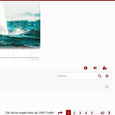
S
Suche
Erw
FA
n
eg
Q
m
ist
el
rie
de
re
n
n
Seite
1
von
40
2
3
4
5
40
1
N
Die Suche ergab mehr als 1000 Treffer
…