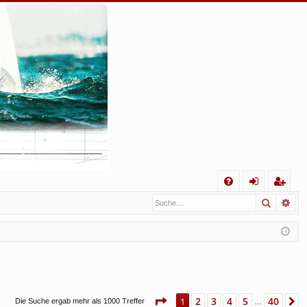
S
Suche
Erw
FA
n
eg
Q
m
ist
el
rie
de
re
n
n
Seite
1
von
40
2
3
4
5
40
1
N
Die Suche ergab mehr als 1000 Treffer
…