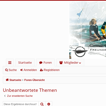
Startseite
Foren
Mitglieder
ch
Suche
Anmelden
Registrieren
ne
Startseite
Foren-Übersicht
llz
Unbeantwortete Themen
ug
Zur erweiterten Suche
rif
Suche
Erweiterte Suche