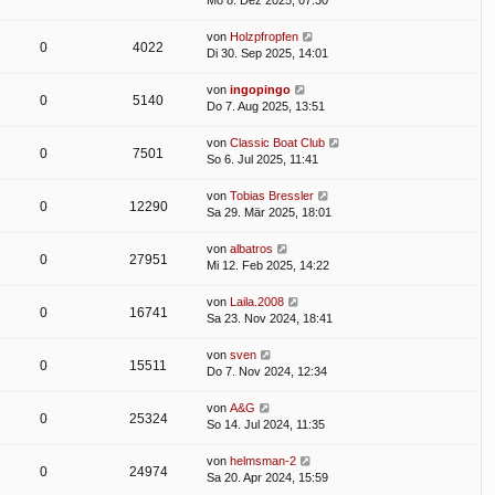
Mo 8. Dez 2025, 07:30
von
Holzpfropfen
0
4022
Di 30. Sep 2025, 14:01
von
ingopingo
0
5140
Do 7. Aug 2025, 13:51
von
Classic Boat Club
0
7501
So 6. Jul 2025, 11:41
von
Tobias Bressler
0
12290
Sa 29. Mär 2025, 18:01
von
albatros
0
27951
Mi 12. Feb 2025, 14:22
von
Laila.2008
0
16741
Sa 23. Nov 2024, 18:41
von
sven
0
15511
Do 7. Nov 2024, 12:34
von
A&G
0
25324
So 14. Jul 2024, 11:35
von
helmsman-2
0
24974
Sa 20. Apr 2024, 15:59