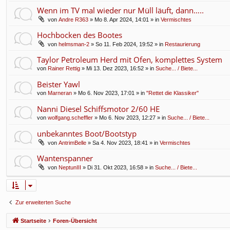
Wenn im TV mal wieder nur Müll läuft, dann…..
von
Andre R363
» Mo 8. Apr 2024, 14:01 » in
Vermischtes
Hochbocken des Bootes
von
helmsman-2
» So 11. Feb 2024, 19:52 » in
Restaurierung
Taylor Petroleum Herd mit Ofen, komplettes System
von
Rainer Rettig
» Mi 13. Dez 2023, 16:52 » in
Suche... / Biete...
Beister Yawl
von
Marneran
» Mo 6. Nov 2023, 17:01 » in
"Rettet die Klassiker"
Nanni Diesel Schiffsmotor 2/60 HE
von
wolfgang.scheffler
» Mo 6. Nov 2023, 12:27 » in
Suche... / Biete...
unbekanntes Boot/Bootstyp
von
AntrimBelle
» Sa 4. Nov 2023, 18:41 » in
Vermischtes
Wantenspanner
von
NeptunIII
» Di 31. Okt 2023, 16:58 » in
Suche... / Biete...
Zur erweiterten Suche
Startseite
Foren-Übersicht