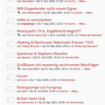
von
OliverBahr
» Mo 8. Dez 2025, 07:30 » in
Suche... / Biete...
8KR-Doppelender sucht neuen Eigner
von
Holzpfropfen
» Di 30. Sep 2025, 14:01 » in
Suche... / Biete...
Hefte zu verschenken
von
ingopingo
» Do 7. Aug 2025, 13:51 » in
Suche... / Biete...
Motoryacht 1916, Engelbrecht-Naglo???
von
Classic Boat Club
» So 6. Jul 2025, 11:41 » in
"Rettet die Klassiker"
Abeking & Rasmussen Nationaler Kreuzer 1924
von
Tobias Bressler
» Sa 29. Mär 2025, 18:01 » in
"Rettet die Klassiker"
Sparkman & Stephens Klassiker
von
albatros
» Mi 12. Feb 2025, 14:22 » in
Vermischtes
Großbaum mit neuwertig verchromten Beschlägen
von
Laila.2008
» Sa 23. Nov 2024, 18:41 » in
Suche... / Biete...
Forum
von
sven
» Do 7. Nov 2024, 12:34 » in
Vermischtes
Pantrypumpe von Fynspray
von
A&G
» So 14. Jul 2024, 11:35 » in
Suche... / Biete...
British Yacht Club
von
helmsman-2
» Sa 20. Apr 2024, 15:59 » in
Vermischtes