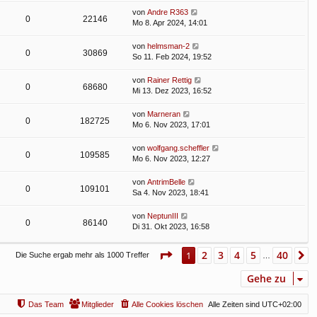
von
Andre R363
0
22146
Mo 8. Apr 2024, 14:01
von
helmsman-2
0
30869
So 11. Feb 2024, 19:52
von
Rainer Rettig
0
68680
Mi 13. Dez 2023, 16:52
von
Marneran
0
182725
Mo 6. Nov 2023, 17:01
von
wolfgang.scheffler
0
109585
Mo 6. Nov 2023, 12:27
von
AntrimBelle
0
109101
Sa 4. Nov 2023, 18:41
von
NeptunIII
0
86140
Di 31. Okt 2023, 16:58
Seite
1
von
40
2
3
4
5
40
1
N
Die Suche ergab mehr als 1000 Treffer
…
Gehe zu
Das Team
Mitglieder
Alle Cookies löschen
Alle Zeiten sind
UTC+02:00