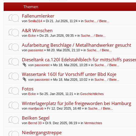
f
Themen
Fallenumlenker
von
Smilla314
» Di 21. Jul 2026, 11:24 » in
Suche... / Biete...
A&R Winschen
von
Ecke
» Do 25. Jun 2026, 09:35 » in
Suche... / Biete...
Aufarbeitung Beschläge / Metallhandwerker gesucht
von
passionist
» Mi 20. Mai 2026, 21:10 » in
Suche... / Biete...
Dieseltank ca.120l Edelstahlblech für mittschiffs pass
von
passionist
» Mo 18. Mai 2026, 10:28 » in
Suche... / Biete...
Wassertank 160l für Vorschiff unter Bbd Koje
von
passionist
» Mo 18. Mai 2026, 10:02 » in
Suche... / Biete...
Fotos
von
Ecke
» So 25. Jan 2026, 11:21 » in
Geschichtliches
Winterlagerplatz für Jolle freigeworden bei Hamburg
von
manfjacob
» Fr 12. Dez 2025, 16:48 » in
Suche... / Biete...
Beilken Segel
von
Bernd 33
» Di 9. Dez 2025, 06:19 » in
Vermischtes
Niedergangstreppe