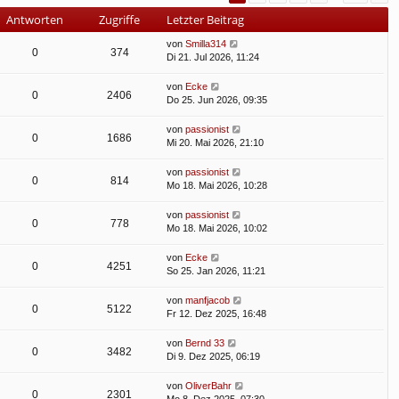
Antworten
Zugriffe
Letzter Beitrag
von
Smilla314
0
374
Di 21. Jul 2026, 11:24
von
Ecke
0
2406
Do 25. Jun 2026, 09:35
von
passionist
0
1686
Mi 20. Mai 2026, 21:10
von
passionist
0
814
Mo 18. Mai 2026, 10:28
von
passionist
0
778
Mo 18. Mai 2026, 10:02
von
Ecke
0
4251
So 25. Jan 2026, 11:21
von
manfjacob
0
5122
Fr 12. Dez 2025, 16:48
von
Bernd 33
0
3482
Di 9. Dez 2025, 06:19
von
OliverBahr
0
2301