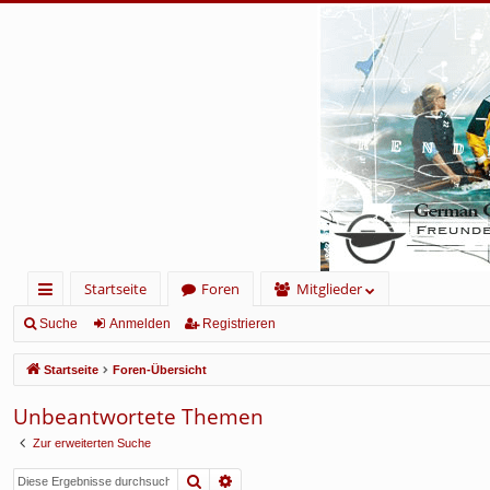
Startseite
Foren
Mitglieder
ch
Suche
Anmelden
Registrieren
ne
Startseite
Foren-Übersicht
llz
Unbeantwortete Themen
ug
Zur erweiterten Suche
rif
Suche
Erweiterte Suche