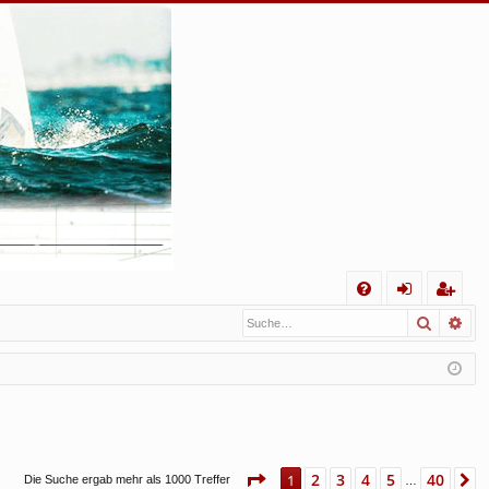
S
Suche
Erw
FA
n
eg
Q
m
ist
el
rie
de
re
n
n
Seite
1
von
40
2
3
4
5
40
1
N
Die Suche ergab mehr als 1000 Treffer
…