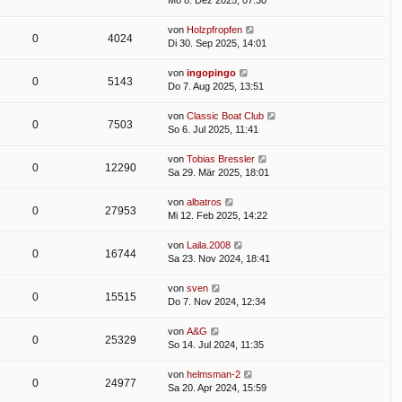
Mo 8. Dez 2025, 07:30
von
Holzpfropfen
0
4024
Di 30. Sep 2025, 14:01
von
ingopingo
0
5143
Do 7. Aug 2025, 13:51
von
Classic Boat Club
0
7503
So 6. Jul 2025, 11:41
von
Tobias Bressler
0
12290
Sa 29. Mär 2025, 18:01
von
albatros
0
27953
Mi 12. Feb 2025, 14:22
von
Laila.2008
0
16744
Sa 23. Nov 2024, 18:41
von
sven
0
15515
Do 7. Nov 2024, 12:34
von
A&G
0
25329
So 14. Jul 2024, 11:35
von
helmsman-2
0
24977
Sa 20. Apr 2024, 15:59