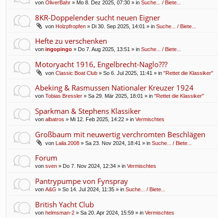
von
OliverBahr
» Mo 8. Dez 2025, 07:30 » in
Suche... / Biete...
8KR-Doppelender sucht neuen Eigner
von
Holzpfropfen
» Di 30. Sep 2025, 14:01 » in
Suche... / Biete...
Hefte zu verschenken
von
ingopingo
» Do 7. Aug 2025, 13:51 » in
Suche... / Biete...
Motoryacht 1916, Engelbrecht-Naglo???
von
Classic Boat Club
» So 6. Jul 2025, 11:41 » in
"Rettet die Klassiker"
Abeking & Rasmussen Nationaler Kreuzer 1924
von
Tobias Bressler
» Sa 29. Mär 2025, 18:01 » in
"Rettet die Klassiker"
Sparkman & Stephens Klassiker
von
albatros
» Mi 12. Feb 2025, 14:22 » in
Vermischtes
Großbaum mit neuwertig verchromten Beschlägen
von
Laila.2008
» Sa 23. Nov 2024, 18:41 » in
Suche... / Biete...
Forum
von
sven
» Do 7. Nov 2024, 12:34 » in
Vermischtes
Pantrypumpe von Fynspray
von
A&G
» So 14. Jul 2024, 11:35 » in
Suche... / Biete...
British Yacht Club
von
helmsman-2
» Sa 20. Apr 2024, 15:59 » in
Vermischtes