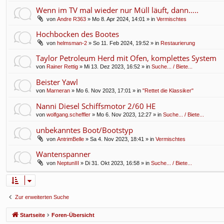
Wenn im TV mal wieder nur Müll läuft, dann…..
von
Andre R363
» Mo 8. Apr 2024, 14:01 » in
Vermischtes
Hochbocken des Bootes
von
helmsman-2
» So 11. Feb 2024, 19:52 » in
Restaurierung
Taylor Petroleum Herd mit Ofen, komplettes System
von
Rainer Rettig
» Mi 13. Dez 2023, 16:52 » in
Suche... / Biete...
Beister Yawl
von
Marneran
» Mo 6. Nov 2023, 17:01 » in
"Rettet die Klassiker"
Nanni Diesel Schiffsmotor 2/60 HE
von
wolfgang.scheffler
» Mo 6. Nov 2023, 12:27 » in
Suche... / Biete...
unbekanntes Boot/Bootstyp
von
AntrimBelle
» Sa 4. Nov 2023, 18:41 » in
Vermischtes
Wantenspanner
von
NeptunIII
» Di 31. Okt 2023, 16:58 » in
Suche... / Biete...
Zur erweiterten Suche
Startseite
Foren-Übersicht