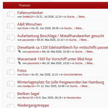
f
Themen
Fallenumlenker
von
Smilla314
» Di 21. Jul 2026, 11:24 » in
Suche... / Biete...
A&R Winschen
von
Ecke
» Do 25. Jun 2026, 09:35 » in
Suche... / Biete...
Aufarbeitung Beschläge / Metallhandwerker gesucht
von
passionist
» Mi 20. Mai 2026, 21:10 » in
Suche... / Biete...
Dieseltank ca.120l Edelstahlblech für mittschiffs pass
von
passionist
» Mo 18. Mai 2026, 10:28 » in
Suche... / Biete...
Wassertank 160l für Vorschiff unter Bbd Koje
von
passionist
» Mo 18. Mai 2026, 10:02 » in
Suche... / Biete...
Fotos
von
Ecke
» So 25. Jan 2026, 11:21 » in
Geschichtliches
Winterlagerplatz für Jolle freigeworden bei Hamburg
von
manfjacob
» Fr 12. Dez 2025, 16:48 » in
Suche... / Biete...
Beilken Segel
von
Bernd 33
» Di 9. Dez 2025, 06:19 » in
Vermischtes
Niedergangstreppe