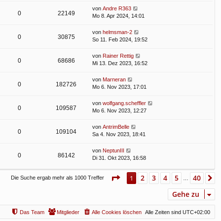
von
Andre R363
0
22149
Mo 8. Apr 2024, 14:01
von
helmsman-2
0
30875
So 11. Feb 2024, 19:52
von
Rainer Rettig
0
68686
Mi 13. Dez 2023, 16:52
von
Marneran
0
182726
Mo 6. Nov 2023, 17:01
von
wolfgang.scheffler
0
109587
Mo 6. Nov 2023, 12:27
von
AntrimBelle
0
109104
Sa 4. Nov 2023, 18:41
von
NeptunIII
0
86142
Di 31. Okt 2023, 16:58
Seite
1
von
40
2
3
4
5
40
1
N
Die Suche ergab mehr als 1000 Treffer
…
Gehe zu
Das Team
Mitglieder
Alle Cookies löschen
Alle Zeiten sind
UTC+02:00