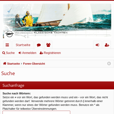
Startseite
ch
or
itg
n
eg
Suche
Anmelden
Registrieren
ne
en
lie
m
ist
Startseite
Foren-Übersicht
llz
de
el
rie
Suche
ug
r
de
re
rif
n
n
Suchanfrage
f
Suche nach Wörtern:
Setze ein
+
vor ein Wort, das gefunden werden muss und ein
-
vor ein Wort, das nicht
gefunden werden darf. Verwende mehrere Wörter getrennt durch
|
innerhalb einer
Klammer, wenn nur eines der Wörter gefunden werden muss. Benutze ein * als
Platzhalter für teilweise Übereinstimmungen.