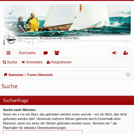
Startseite
ch
or
itg
n
eg
Suche
Anmelden
Registrieren
ne
en
lie
m
ist
Startseite
Foren-Übersicht
llz
de
el
rie
Suche
ug
r
de
re
rif
n
n
Suchanfrage
f
Suche nach Wörtern:
Setze ein
+
vor ein Wort, das gefunden werden muss und ein
-
vor ein Wort, das nicht
gefunden werden darf. Verwende mehrere Wörter getrennt durch
|
innerhalb einer
Klammer, wenn nur eines der Wörter gefunden werden muss. Benutze ein * als
Platzhalter für teilweise Übereinstimmungen.