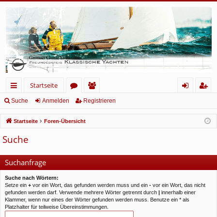
Startseite
ch
or
itg
n
eg
Suche
Anmelden
Registrieren
ne
en
lie
m
ist
Startseite
Foren-Übersicht
llz
de
el
rie
Suche
ug
r
de
re
rif
n
n
Suchanfrage
f
Suche nach Wörtern:
Setze ein
+
vor ein Wort, das gefunden werden muss und ein
-
vor ein Wort, das nicht
gefunden werden darf. Verwende mehrere Wörter getrennt durch
|
innerhalb einer
Klammer, wenn nur eines der Wörter gefunden werden muss. Benutze ein * als
Platzhalter für teilweise Übereinstimmungen.