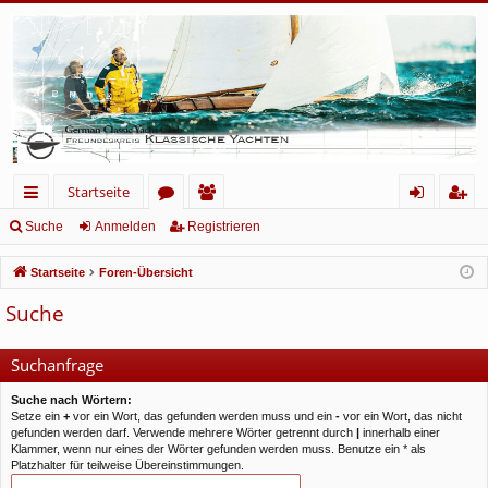
Startseite
ch
or
itg
n
eg
Suche
Anmelden
Registrieren
ne
en
lie
m
ist
Startseite
Foren-Übersicht
llz
de
el
rie
Suche
ug
r
de
re
rif
n
n
Suchanfrage
f
Suche nach Wörtern:
Setze ein
+
vor ein Wort, das gefunden werden muss und ein
-
vor ein Wort, das nicht
gefunden werden darf. Verwende mehrere Wörter getrennt durch
|
innerhalb einer
Klammer, wenn nur eines der Wörter gefunden werden muss. Benutze ein * als
Platzhalter für teilweise Übereinstimmungen.