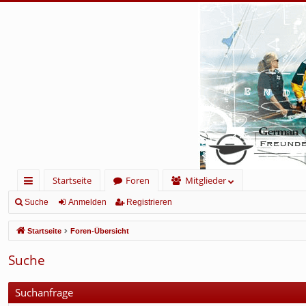
Startseite
Foren
Mitglieder
ch
Suche
Anmelden
Registrieren
ne
Startseite
Foren-Übersicht
llz
Suche
ug
rif
Suchanfrage