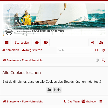
Startseite
Such
E
ch
or
itg
n
eg
Anmelden
Registrieren
ne
en
lie
m
ist
S
Startseite
Foren-Übersicht
llz
de
el
rie
u
c
Alle Cookies löschen
ug
r
de
re
h
rif
n
n
Bist du dir sicher, dass du alle Cookies des Boards löschen möchtest?
e
f
Startseite
Foren-Übersicht
Das Team
Mitglieder