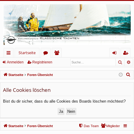
Startseite
Such
E
ch
or
itg
n
eg
Anmelden
Registrieren
ne
en
lie
m
ist
S
Startseite
Foren-Übersicht
llz
de
el
rie
u
c
Alle Cookies löschen
ug
r
de
re
h
rif
n
n
Bist du dir sicher, dass du alle Cookies des Boards löschen möchtest?
e
f
Startseite
Foren-Übersicht
Das Team
Mitglieder