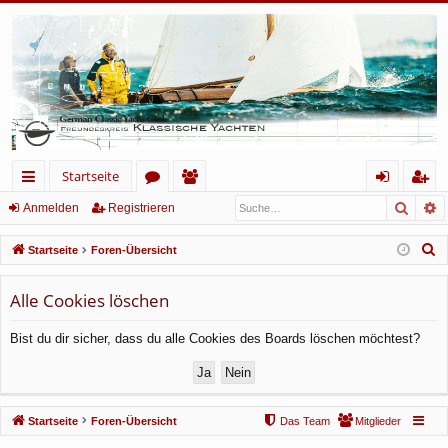
Startseite
Such
E
ch
or
itg
n
eg
Anmelden
Registrieren
ne
en
lie
m
ist
S
Startseite
Foren-Übersicht
llz
de
el
rie
u
c
Alle Cookies löschen
ug
r
de
re
h
rif
n
n
Bist du dir sicher, dass du alle Cookies des Boards löschen möchtest?
e
f
Startseite
Foren-Übersicht
Das Team
Mitglieder