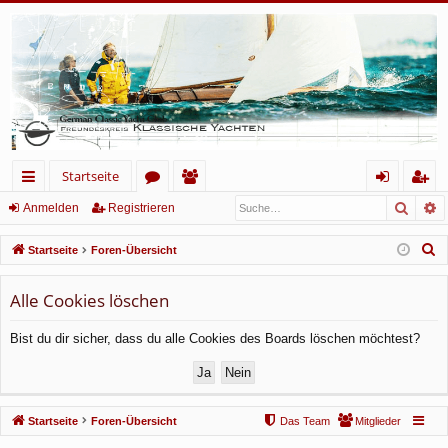
Startseite
Such
E
ch
or
itg
n
eg
Anmelden
Registrieren
ne
en
lie
m
ist
S
Startseite
Foren-Übersicht
llz
de
el
rie
u
c
Alle Cookies löschen
ug
r
de
re
h
rif
n
n
Bist du dir sicher, dass du alle Cookies des Boards löschen möchtest?
e
f
Startseite
Foren-Übersicht
Das Team
Mitglieder