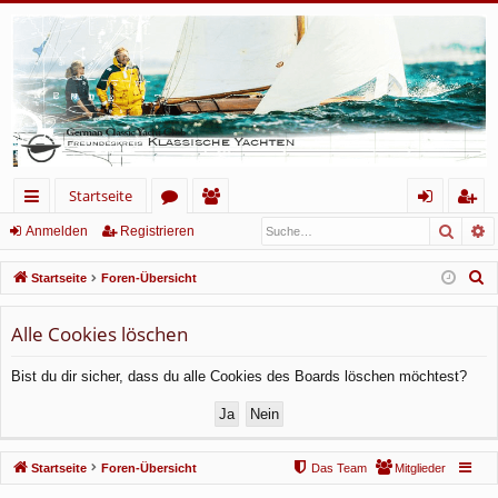
Startseite
Such
E
ch
or
itg
n
eg
Anmelden
Registrieren
ne
en
lie
m
ist
S
Startseite
Foren-Übersicht
llz
de
el
rie
u
c
Alle Cookies löschen
ug
r
de
re
h
rif
n
n
Bist du dir sicher, dass du alle Cookies des Boards löschen möchtest?
e
f
Startseite
Foren-Übersicht
Das Team
Mitglieder