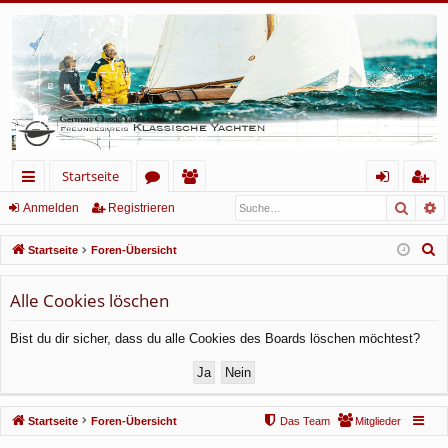
Startseite
Such
E
ch
or
itg
n
eg
Anmelden
Registrieren
ne
en
lie
m
ist
S
Startseite
Foren-Übersicht
llz
de
el
rie
u
c
Alle Cookies löschen
ug
r
de
re
h
rif
n
n
Bist du dir sicher, dass du alle Cookies des Boards löschen möchtest?
e
f
Startseite
Foren-Übersicht
Das Team
Mitglieder