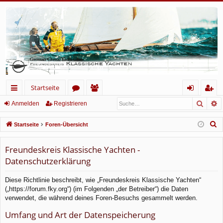
Startseite
Such
E
ch
or
itg
n
eg
Anmelden
Registrieren
ne
en
lie
m
ist
S
Startseite
Foren-Übersicht
llz
de
el
rie
u
c
Freundeskreis Klassische Yachten -
ug
r
de
re
h
Datenschutzerklärung
rif
n
n
e
f
Diese Richtlinie beschreibt, wie „Freundeskreis Klassische Yachten“
(„https://forum.fky.org“) (im Folgenden „der Betreiber“) die Daten
verwendet, die während deines Foren-Besuchs gesammelt werden.
Umfang und Art der Datenspeicherung