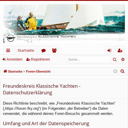
Startseite
Such
E
ch
or
itg
n
eg
Anmelden
Registrieren
ne
en
lie
m
ist
S
Startseite
Foren-Übersicht
llz
de
el
rie
u
c
Freundeskreis Klassische Yachten -
ug
r
de
re
h
Datenschutzerklärung
rif
n
n
e
f
Diese Richtlinie beschreibt, wie „Freundeskreis Klassische Yachten“
(„https://forum.fky.org“) (im Folgenden „der Betreiber“) die Daten
verwendet, die während deines Foren-Besuchs gesammelt werden.
Umfang und Art der Datenspeicherung