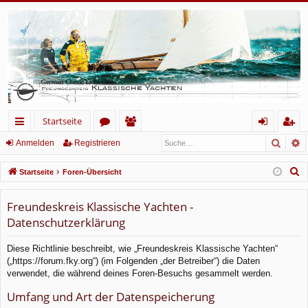
Startseite
Such
E
ch
or
itg
n
eg
Anmelden
Registrieren
ne
en
lie
m
ist
S
Startseite
Foren-Übersicht
llz
de
el
rie
u
c
Freundeskreis Klassische Yachten -
ug
r
de
re
h
Datenschutzerklärung
rif
n
n
e
f
Diese Richtlinie beschreibt, wie „Freundeskreis Klassische Yachten“
(„https://forum.fky.org“) (im Folgenden „der Betreiber“) die Daten
verwendet, die während deines Foren-Besuchs gesammelt werden.
Umfang und Art der Datenspeicherung