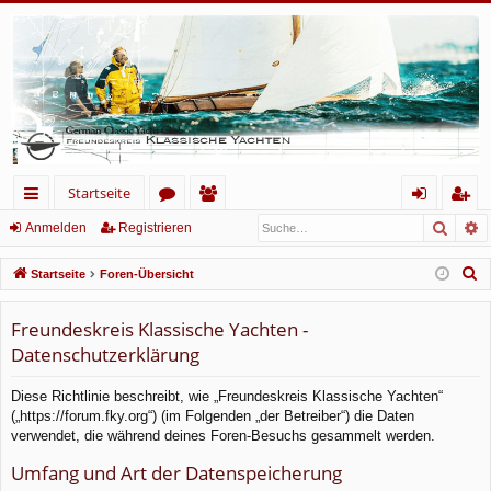
Startseite
Such
E
ch
or
itg
n
eg
Anmelden
Registrieren
ne
en
lie
m
ist
S
Startseite
Foren-Übersicht
llz
de
el
rie
u
c
Freundeskreis Klassische Yachten -
ug
r
de
re
h
Datenschutzerklärung
rif
n
n
e
f
Diese Richtlinie beschreibt, wie „Freundeskreis Klassische Yachten“
(„https://forum.fky.org“) (im Folgenden „der Betreiber“) die Daten
verwendet, die während deines Foren-Besuchs gesammelt werden.
Umfang und Art der Datenspeicherung