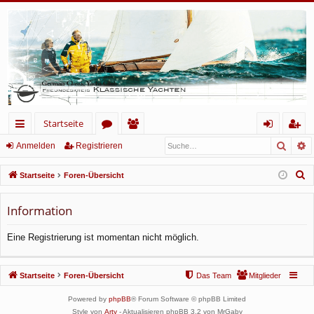
Startseite
Such
E
ch
or
itg
n
eg
Anmelden
Registrieren
ne
en
lie
m
ist
S
Startseite
Foren-Übersicht
llz
de
el
rie
u
c
Information
ug
r
de
re
h
rif
n
n
Eine Registrierung ist momentan nicht möglich.
e
f
Startseite
Foren-Übersicht
Das Team
Mitglieder
Powered by
phpBB
® Forum Software © phpBB Limited
Style von
Arty
- Aktualisieren phpBB 3.2 von MrGaby