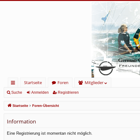
Startseite
Foren
Mitglieder
ch
Suche
Anmelden
Registrieren
ne
Startseite
Foren-Übersicht
llz
Information
ug
rif
Eine Registrierung ist momentan nicht möglich.