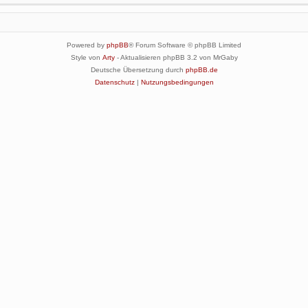
Powered by
phpBB
® Forum Software © phpBB Limited
Style von
Arty
- Aktualisieren phpBB 3.2 von MrGaby
Deutsche Übersetzung durch
phpBB.de
Datenschutz
|
Nutzungsbedingungen