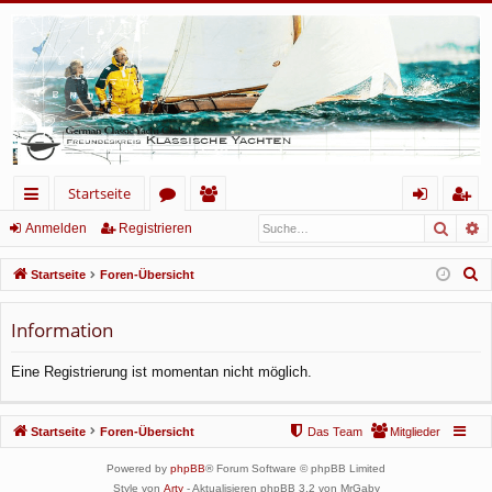
Startseite
Such
E
ch
or
itg
n
eg
Anmelden
Registrieren
ne
en
lie
m
ist
S
Startseite
Foren-Übersicht
llz
de
el
rie
u
c
Information
ug
r
de
re
h
rif
n
n
Eine Registrierung ist momentan nicht möglich.
e
f
Startseite
Foren-Übersicht
Das Team
Mitglieder
Powered by
phpBB
® Forum Software © phpBB Limited
Style von
Arty
- Aktualisieren phpBB 3.2 von MrGaby