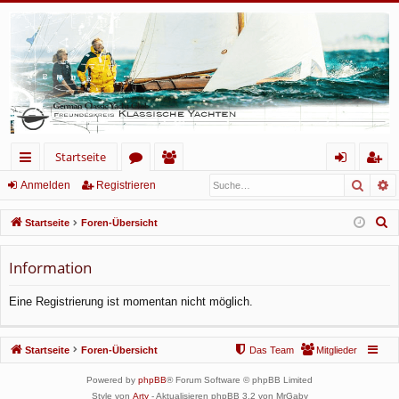
Startseite
Such
E
ch
or
itg
n
eg
Anmelden
Registrieren
ne
en
lie
m
ist
S
Startseite
Foren-Übersicht
llz
de
el
rie
u
c
Information
ug
r
de
re
h
rif
n
n
Eine Registrierung ist momentan nicht möglich.
e
f
Startseite
Foren-Übersicht
Das Team
Mitglieder
Powered by
phpBB
® Forum Software © phpBB Limited
Style von
Arty
- Aktualisieren phpBB 3.2 von MrGaby