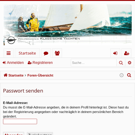
Startseite
Such
E
ch
or
itg
n
eg
Anmelden
Registrieren
ne
en
lie
m
ist
S
Startseite
Foren-Übersicht
llz
de
el
rie
u
c
Passwort senden
ug
r
de
re
h
rif
n
n
e
E-Mail-Adresse:
Du musst die E-Mail-Adresse angeben, die in deinem Profil hinterlegt ist. Diese hast du
f
bei der Registrierung angegeben oder nachträglich in deinem persönlichen Bereich
geändert.