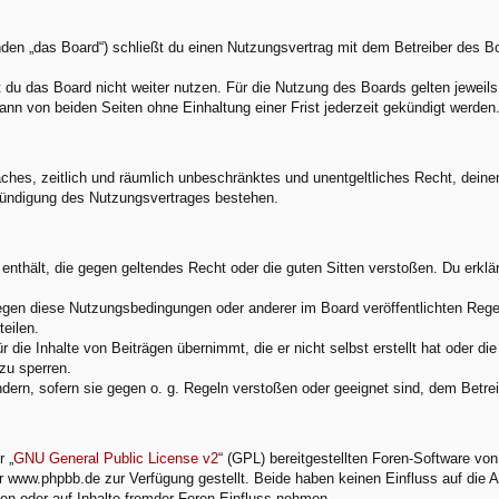
den „das Board“) schließt du einen Nutzungsvertrag mit dem Betreiber des Boa
du das Board nicht weiter nutzen. Für die Nutzung des Boards gelten jeweils 
nn von beiden Seiten ohne Einhaltung einer Frist jederzeit gekündigt werden
nfaches, zeitlich und räumlich unbeschränktes und unentgeltliches Recht, dei
Kündigung des Nutzungsvertrages bestehen.
e enthält, die gegen geltendes Recht oder die guten Sitten verstoßen. Du erkl
egen diese Nutzungsbedingungen oder anderer im Board veröffentlichten Rege
eilen.
 die Inhalte von Beiträgen übernimmt, die er nicht selbst erstellt hat oder d
zu sperren.
ndern, sofern sie gegen o. g. Regeln verstoßen oder geeignet sind, dem Betr
 „
GNU General Public License v2
“ (GPL) bereitgestellten Foren-Software v
www.phpbb.de zur Verfügung gestellt. Beide haben keinen Einfluss auf die A
en oder auf Inhalte fremder Foren Einfluss nehmen.