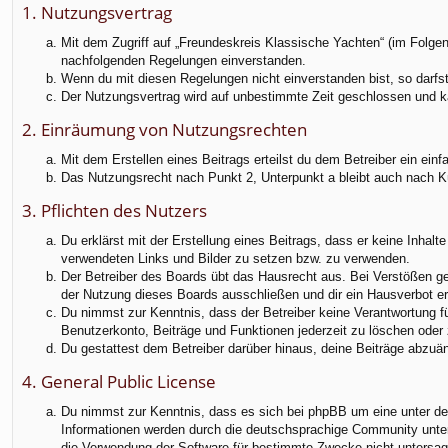
f
1. Nutzungsvertrag
Mit dem Zugriff auf „Freundeskreis Klassische Yachten“ (im Folgen
nachfolgenden Regelungen einverstanden.
Wenn du mit diesen Regelungen nicht einverstanden bist, so darfst 
Der Nutzungsvertrag wird auf unbestimmte Zeit geschlossen und ka
2. Einräumung von Nutzungsrechten
Mit dem Erstellen eines Beitrags erteilst du dem Betreiber ein ei
Das Nutzungsrecht nach Punkt 2, Unterpunkt a bleibt auch nach 
3. Pflichten des Nutzers
Du erklärst mit der Erstellung eines Beitrags, dass er keine Inhalt
verwendeten Links und Bilder zu setzen bzw. zu verwenden.
Der Betreiber des Boards übt das Hausrecht aus. Bei Verstößen g
der Nutzung dieses Boards ausschließen und dir ein Hausverbot ert
Du nimmst zur Kenntnis, dass der Betreiber keine Verantwortung für
Benutzerkonto, Beiträge und Funktionen jederzeit zu löschen oder 
Du gestattest dem Betreiber darüber hinaus, deine Beiträge abzuä
4. General Public License
Du nimmst zur Kenntnis, dass es sich bei phpBB um eine unter der
Informationen werden durch die deutschsprachige Community unter 
die Verwendung der Software für bestimmte Zwecke nicht untersag