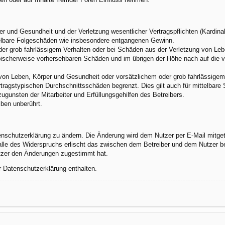
 und Gesundheit und der Verletzung wesentlicher Vertragspflichten (Kardinalp
ittelbare Folgeschäden wie insbesondere entgangenen Gewinn.
der grob fahrlässigem Verhalten oder bei Schäden aus der Verletzung von Leb
 typischerweise vorhersehbaren Schäden und im übrigen der Höhe nach auf die 
von Leben, Körper und Gesundheit oder vorsätzlichem oder grob fahrlässigem 
tragstypischen Durchschnittsschäden begrenzt. Dies gilt auch für mittelbar
gunsten der Mitarbeiter und Erfüllungsgehilfen des Betreibers.
ben unberührt.
enschutzerklärung zu ändern. Die Änderung wird dem Nutzer per E-Mail mitgete
alle des Widerspruchs erlischt das zwischen dem Betreiber und dem Nutzer be
utzer den Änderungen zugestimmt hat.
r Datenschutzerklärung enthalten.