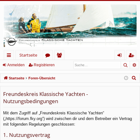
Startseite
Such
E
ch
or
itg
n
eg
Anmelden
Registrieren
ne
en
lie
m
ist
S
Startseite
Foren-Übersicht
llz
de
el
rie
u
c
Freundeskreis Klassische Yachten -
ug
r
de
re
h
Nutzungsbedingungen
rif
n
n
e
f
Mit dem Zugriff auf „Freundeskreis Klassische Yachten“
(„https://forum.fky.org“) wird zwischen dir und dem Betreiber ein Vertrag
mit folgenden Regelungen geschlossen:
1. Nutzungsvertrag