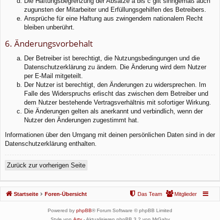
Die Haftungsbegrenzung der Absätze a bis c gilt sinngemäß auch
zugunsten der Mitarbeiter und Erfüllungsgehilfen des Betreibers.
Ansprüche für eine Haftung aus zwingendem nationalem Recht
bleiben unberührt.
6. Änderungsvorbehalt
Der Betreiber ist berechtigt, die Nutzungsbedingungen und die
Datenschutzerklärung zu ändern. Die Änderung wird dem Nutzer
per E-Mail mitgeteilt.
Der Nutzer ist berechtigt, den Änderungen zu widersprechen. Im
Falle des Widerspruchs erlischt das zwischen dem Betreiber und
dem Nutzer bestehende Vertragsverhältnis mit sofortiger Wirkung.
Die Änderungen gelten als anerkannt und verbindlich, wenn der
Nutzer den Änderungen zugestimmt hat.
Informationen über den Umgang mit deinen persönlichen Daten sind in der
Datenschutzerklärung enthalten.
Zurück zur vorherigen Seite
Startseite
Foren-Übersicht
Das Team
Mitglieder
Powered by
phpBB
® Forum Software © phpBB Limited
Style von
Arty
- Aktualisieren phpBB 3.2 von MrGaby