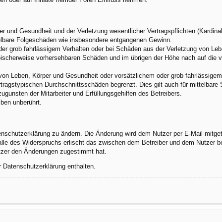
 und Gesundheit und der Verletzung wesentlicher Vertragspflichten (Kardinalp
ittelbare Folgeschäden wie insbesondere entgangenen Gewinn.
der grob fahrlässigem Verhalten oder bei Schäden aus der Verletzung von Leb
 typischerweise vorhersehbaren Schäden und im übrigen der Höhe nach auf die 
von Leben, Körper und Gesundheit oder vorsätzlichem oder grob fahrlässigem 
tragstypischen Durchschnittsschäden begrenzt. Dies gilt auch für mittelbar
gunsten der Mitarbeiter und Erfüllungsgehilfen des Betreibers.
ben unberührt.
enschutzerklärung zu ändern. Die Änderung wird dem Nutzer per E-Mail mitgete
alle des Widerspruchs erlischt das zwischen dem Betreiber und dem Nutzer be
utzer den Änderungen zugestimmt hat.
r Datenschutzerklärung enthalten.