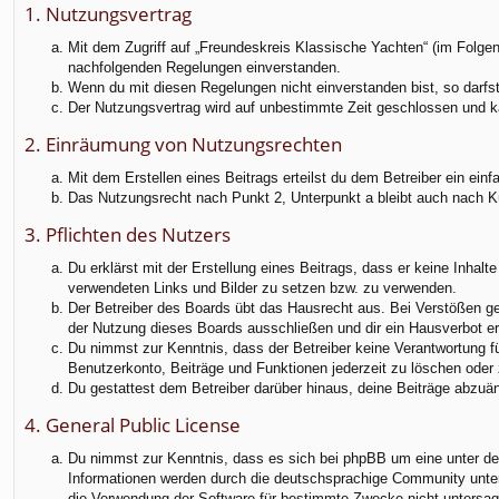
f
1. Nutzungsvertrag
Mit dem Zugriff auf „Freundeskreis Klassische Yachten“ (im Folgen
nachfolgenden Regelungen einverstanden.
Wenn du mit diesen Regelungen nicht einverstanden bist, so darfst 
Der Nutzungsvertrag wird auf unbestimmte Zeit geschlossen und ka
2. Einräumung von Nutzungsrechten
Mit dem Erstellen eines Beitrags erteilst du dem Betreiber ein ei
Das Nutzungsrecht nach Punkt 2, Unterpunkt a bleibt auch nach 
3. Pflichten des Nutzers
Du erklärst mit der Erstellung eines Beitrags, dass er keine Inhalt
verwendeten Links und Bilder zu setzen bzw. zu verwenden.
Der Betreiber des Boards übt das Hausrecht aus. Bei Verstößen g
der Nutzung dieses Boards ausschließen und dir ein Hausverbot ert
Du nimmst zur Kenntnis, dass der Betreiber keine Verantwortung für
Benutzerkonto, Beiträge und Funktionen jederzeit zu löschen oder 
Du gestattest dem Betreiber darüber hinaus, deine Beiträge abzuä
4. General Public License
Du nimmst zur Kenntnis, dass es sich bei phpBB um eine unter der
Informationen werden durch die deutschsprachige Community unter 
die Verwendung der Software für bestimmte Zwecke nicht untersag