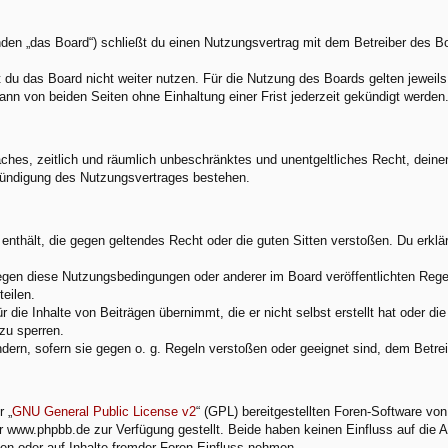
den „das Board“) schließt du einen Nutzungsvertrag mit dem Betreiber des Boa
du das Board nicht weiter nutzen. Für die Nutzung des Boards gelten jeweils 
nn von beiden Seiten ohne Einhaltung einer Frist jederzeit gekündigt werden
nfaches, zeitlich und räumlich unbeschränktes und unentgeltliches Recht, dei
Kündigung des Nutzungsvertrages bestehen.
e enthält, die gegen geltendes Recht oder die guten Sitten verstoßen. Du erkl
egen diese Nutzungsbedingungen oder anderer im Board veröffentlichten Rege
eilen.
 die Inhalte von Beiträgen übernimmt, die er nicht selbst erstellt hat oder d
zu sperren.
ndern, sofern sie gegen o. g. Regeln verstoßen oder geeignet sind, dem Betr
 „
GNU General Public License v2
“ (GPL) bereitgestellten Foren-Software v
www.phpbb.de zur Verfügung gestellt. Beide haben keinen Einfluss auf die A
en oder auf Inhalte fremder Foren Einfluss nehmen.