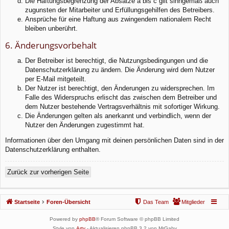
Die Haftungsbegrenzung der Absätze a bis c gilt sinngemäß auch
zugunsten der Mitarbeiter und Erfüllungsgehilfen des Betreibers.
Ansprüche für eine Haftung aus zwingendem nationalem Recht
bleiben unberührt.
6. Änderungsvorbehalt
Der Betreiber ist berechtigt, die Nutzungsbedingungen und die
Datenschutzerklärung zu ändern. Die Änderung wird dem Nutzer
per E-Mail mitgeteilt.
Der Nutzer ist berechtigt, den Änderungen zu widersprechen. Im
Falle des Widerspruchs erlischt das zwischen dem Betreiber und
dem Nutzer bestehende Vertragsverhältnis mit sofortiger Wirkung.
Die Änderungen gelten als anerkannt und verbindlich, wenn der
Nutzer den Änderungen zugestimmt hat.
Informationen über den Umgang mit deinen persönlichen Daten sind in der
Datenschutzerklärung enthalten.
Zurück zur vorherigen Seite
Startseite
Foren-Übersicht
Das Team
Mitglieder
Powered by
phpBB
® Forum Software © phpBB Limited
Style von
Arty
- Aktualisieren phpBB 3.2 von MrGaby