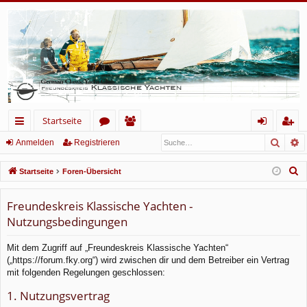
Startseite
Such
E
ch
or
itg
n
eg
Anmelden
Registrieren
ne
en
lie
m
ist
S
Startseite
Foren-Übersicht
llz
de
el
rie
u
c
Freundeskreis Klassische Yachten -
ug
r
de
re
h
Nutzungsbedingungen
rif
n
n
e
f
Mit dem Zugriff auf „Freundeskreis Klassische Yachten“
(„https://forum.fky.org“) wird zwischen dir und dem Betreiber ein Vertrag
mit folgenden Regelungen geschlossen:
1. Nutzungsvertrag