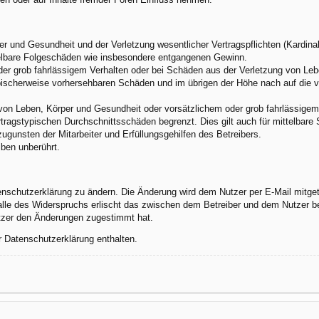
 und Gesundheit und der Verletzung wesentlicher Vertragspflichten (Kardinalp
ittelbare Folgeschäden wie insbesondere entgangenen Gewinn.
der grob fahrlässigem Verhalten oder bei Schäden aus der Verletzung von Leb
 typischerweise vorhersehbaren Schäden und im übrigen der Höhe nach auf die 
von Leben, Körper und Gesundheit oder vorsätzlichem oder grob fahrlässigem 
tragstypischen Durchschnittsschäden begrenzt. Dies gilt auch für mittelbar
gunsten der Mitarbeiter und Erfüllungsgehilfen des Betreibers.
ben unberührt.
enschutzerklärung zu ändern. Die Änderung wird dem Nutzer per E-Mail mitgete
alle des Widerspruchs erlischt das zwischen dem Betreiber und dem Nutzer be
utzer den Änderungen zugestimmt hat.
r Datenschutzerklärung enthalten.