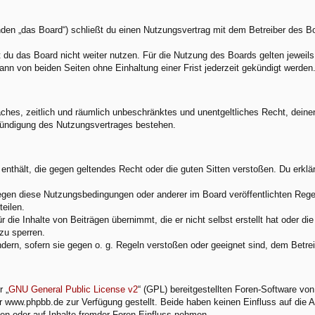
den „das Board“) schließt du einen Nutzungsvertrag mit dem Betreiber des Boa
du das Board nicht weiter nutzen. Für die Nutzung des Boards gelten jeweils 
nn von beiden Seiten ohne Einhaltung einer Frist jederzeit gekündigt werden
nfaches, zeitlich und räumlich unbeschränktes und unentgeltliches Recht, dei
Kündigung des Nutzungsvertrages bestehen.
e enthält, die gegen geltendes Recht oder die guten Sitten verstoßen. Du erkl
egen diese Nutzungsbedingungen oder anderer im Board veröffentlichten Rege
eilen.
 die Inhalte von Beiträgen übernimmt, die er nicht selbst erstellt hat oder d
zu sperren.
ndern, sofern sie gegen o. g. Regeln verstoßen oder geeignet sind, dem Betr
 „
GNU General Public License v2
“ (GPL) bereitgestellten Foren-Software v
www.phpbb.de zur Verfügung gestellt. Beide haben keinen Einfluss auf die A
en oder auf Inhalte fremder Foren Einfluss nehmen.