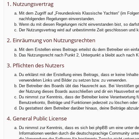
f
1. Nutzungsvertrag
Mit dem Zugriff auf „Freundeskreis Klassische Yachten“ (im Folgen
nachfolgenden Regelungen einverstanden.
Wenn du mit diesen Regelungen nicht einverstanden bist, so darfst 
Der Nutzungsvertrag wird auf unbestimmte Zeit geschlossen und ka
2. Einräumung von Nutzungsrechten
Mit dem Erstellen eines Beitrags erteilst du dem Betreiber ein ei
Das Nutzungsrecht nach Punkt 2, Unterpunkt a bleibt auch nach 
3. Pflichten des Nutzers
Du erklärst mit der Erstellung eines Beitrags, dass er keine Inhalt
verwendeten Links und Bilder zu setzen bzw. zu verwenden.
Der Betreiber des Boards übt das Hausrecht aus. Bei Verstößen g
der Nutzung dieses Boards ausschließen und dir ein Hausverbot ert
Du nimmst zur Kenntnis, dass der Betreiber keine Verantwortung für
Benutzerkonto, Beiträge und Funktionen jederzeit zu löschen oder 
Du gestattest dem Betreiber darüber hinaus, deine Beiträge abzuä
4. General Public License
Du nimmst zur Kenntnis, dass es sich bei phpBB um eine unter der
Informationen werden durch die deutschsprachige Community unter 
die Verwendung der Software für bestimmte Zwecke nicht untersag