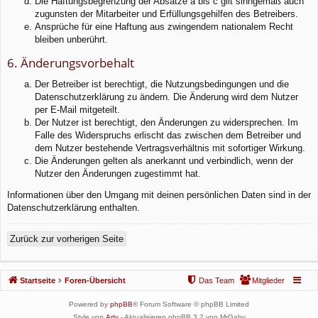
Die Haftungsbegrenzung der Absätze a bis c gilt sinngemäß auch
zugunsten der Mitarbeiter und Erfüllungsgehilfen des Betreibers.
Ansprüche für eine Haftung aus zwingendem nationalem Recht
bleiben unberührt.
6. Änderungsvorbehalt
Der Betreiber ist berechtigt, die Nutzungsbedingungen und die
Datenschutzerklärung zu ändern. Die Änderung wird dem Nutzer
per E-Mail mitgeteilt.
Der Nutzer ist berechtigt, den Änderungen zu widersprechen. Im
Falle des Widerspruchs erlischt das zwischen dem Betreiber und
dem Nutzer bestehende Vertragsverhältnis mit sofortiger Wirkung.
Die Änderungen gelten als anerkannt und verbindlich, wenn der
Nutzer den Änderungen zugestimmt hat.
Informationen über den Umgang mit deinen persönlichen Daten sind in der
Datenschutzerklärung enthalten.
Zurück zur vorherigen Seite
Startseite
Foren-Übersicht
Das Team
Mitglieder
Powered by
phpBB
® Forum Software © phpBB Limited
Style von
Arty
- Aktualisieren phpBB 3.2 von MrGaby