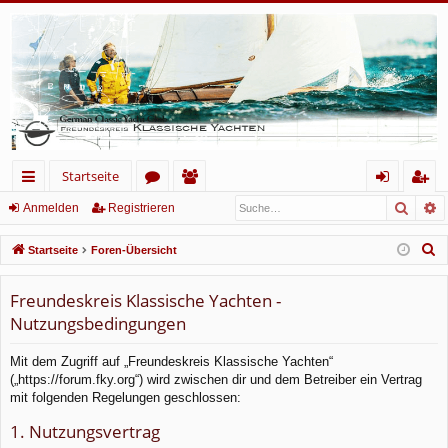
Startseite
Such
E
ch
or
itg
n
eg
Anmelden
Registrieren
ne
en
lie
m
ist
S
Startseite
Foren-Übersicht
llz
de
el
rie
u
c
Freundeskreis Klassische Yachten -
ug
r
de
re
h
Nutzungsbedingungen
rif
n
n
e
f
Mit dem Zugriff auf „Freundeskreis Klassische Yachten“
(„https://forum.fky.org“) wird zwischen dir und dem Betreiber ein Vertrag
mit folgenden Regelungen geschlossen:
1. Nutzungsvertrag