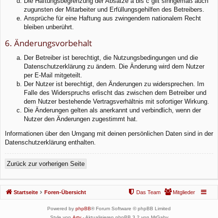
Die Haftungsbegrenzung der Absätze a bis c gilt sinngemäß auch
zugunsten der Mitarbeiter und Erfüllungsgehilfen des Betreibers.
Ansprüche für eine Haftung aus zwingendem nationalem Recht
bleiben unberührt.
6. Änderungsvorbehalt
Der Betreiber ist berechtigt, die Nutzungsbedingungen und die
Datenschutzerklärung zu ändern. Die Änderung wird dem Nutzer
per E-Mail mitgeteilt.
Der Nutzer ist berechtigt, den Änderungen zu widersprechen. Im
Falle des Widerspruchs erlischt das zwischen dem Betreiber und
dem Nutzer bestehende Vertragsverhältnis mit sofortiger Wirkung.
Die Änderungen gelten als anerkannt und verbindlich, wenn der
Nutzer den Änderungen zugestimmt hat.
Informationen über den Umgang mit deinen persönlichen Daten sind in der
Datenschutzerklärung enthalten.
Zurück zur vorherigen Seite
Startseite
Foren-Übersicht
Das Team
Mitglieder
Powered by
phpBB
® Forum Software © phpBB Limited
Style von
Arty
- Aktualisieren phpBB 3.2 von MrGaby