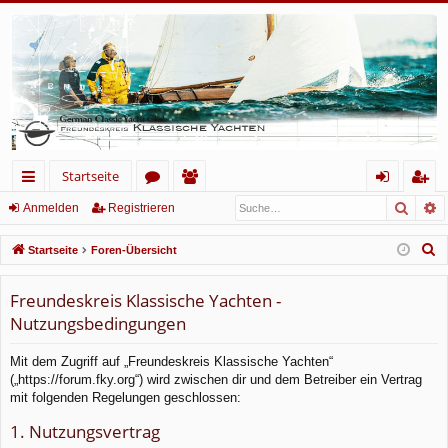
Startseite
Such
E
ch
or
itg
n
eg
Anmelden
Registrieren
ne
en
lie
m
ist
S
Startseite
Foren-Übersicht
llz
de
el
rie
u
c
Freundeskreis Klassische Yachten -
ug
r
de
re
h
Nutzungsbedingungen
rif
n
n
e
f
Mit dem Zugriff auf „Freundeskreis Klassische Yachten“
(„https://forum.fky.org“) wird zwischen dir und dem Betreiber ein Vertrag
mit folgenden Regelungen geschlossen:
1. Nutzungsvertrag