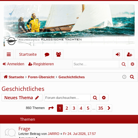
Startseite
Such
E
ch
or
itg
n
eg
Anmelden
Registrieren
ne
en
lie
m
ist
S
Startseite
Foren-Übersicht
Geschichtliches
llz
de
el
rie
u
Geschichtliches
c
ug
r
de
re
Suche
Erweiterte Suc
Neues Thema
h
rif
n
n
e
Seite
1
von
35
2
3
4
5
35
1
Nächste
860 Themen
…
f
Themen
Frage
Letzter Beitrag von
JARRO
«
Fr 24. Jul 2026, 17:57