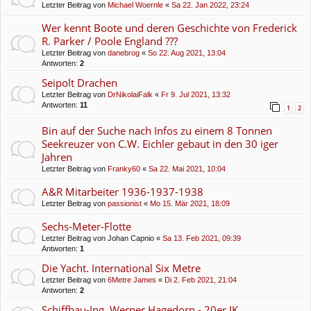
Letzter Beitrag von
Michael Woernle
«
Sa 22. Jan 2022, 23:24
Wer kennt Boote und deren Geschichte von Frederick
R. Parker / Poole England ???
Letzter Beitrag von
danebrog
«
So 22. Aug 2021, 13:04
Antworten:
2
Seipolt Drachen
Letzter Beitrag von
DrNikolaiFalk
«
Fr 9. Jul 2021, 13:32
Antworten:
11
1
2
Bin auf der Suche nach Infos zu einem 8 Tonnen
Seekreuzer von C.W. Eichler gebaut in den 30 iger
Jahren
Letzter Beitrag von
Franky60
«
Sa 22. Mai 2021, 10:04
A&R Mitarbeiter 1936-1937-1938
Letzter Beitrag von
passionist
«
Mo 15. Mär 2021, 18:09
Sechs-Meter-Flotte
Letzter Beitrag von
Johan Capnio
«
Sa 13. Feb 2021, 09:39
Antworten:
1
Die Yacht. International Six Metre
Letzter Beitrag von
6Metre James
«
Di 2. Feb 2021, 21:04
Antworten:
2
Schiffbau-Ing. Werner Hagedorn - 20er JK