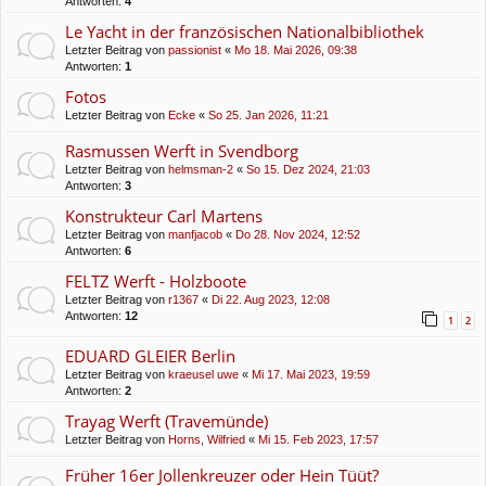
Antworten:
4
Le Yacht in der französischen Nationalbibliothek
Letzter Beitrag von
passionist
«
Mo 18. Mai 2026, 09:38
Antworten:
1
Fotos
Letzter Beitrag von
Ecke
«
So 25. Jan 2026, 11:21
Rasmussen Werft in Svendborg
Letzter Beitrag von
helmsman-2
«
So 15. Dez 2024, 21:03
Antworten:
3
Konstrukteur Carl Martens
Letzter Beitrag von
manfjacob
«
Do 28. Nov 2024, 12:52
Antworten:
6
FELTZ Werft - Holzboote
Letzter Beitrag von
r1367
«
Di 22. Aug 2023, 12:08
Antworten:
12
1
2
EDUARD GLEIER Berlin
Letzter Beitrag von
kraeusel uwe
«
Mi 17. Mai 2023, 19:59
Antworten:
2
Trayag Werft (Travemünde)
Letzter Beitrag von
Horns, Wilfried
«
Mi 15. Feb 2023, 17:57
Früher 16er Jollenkreuzer oder Hein Tüüt?