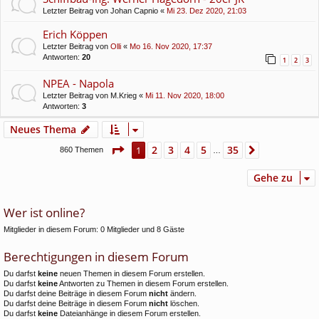
Letzter Beitrag von
Johan Capnio
«
Mi 23. Dez 2020, 21:03
Erich Köppen
Letzter Beitrag von
Olli
«
Mo 16. Nov 2020, 17:37
Antworten:
20
1
2
3
NPEA - Napola
Letzter Beitrag von
M.Krieg
«
Mi 11. Nov 2020, 18:00
Antworten:
3
Neues Thema
Seite
1
von
35
2
3
4
5
35
1
Nächste
860 Themen
…
Gehe zu
Wer ist online?
Mitglieder in diesem Forum: 0 Mitglieder und 8 Gäste
Berechtigungen in diesem Forum
Du darfst
keine
neuen Themen in diesem Forum erstellen.
Du darfst
keine
Antworten zu Themen in diesem Forum erstellen.
Du darfst deine Beiträge in diesem Forum
nicht
ändern.
Du darfst deine Beiträge in diesem Forum
nicht
löschen.
Du darfst
keine
Dateianhänge in diesem Forum erstellen.