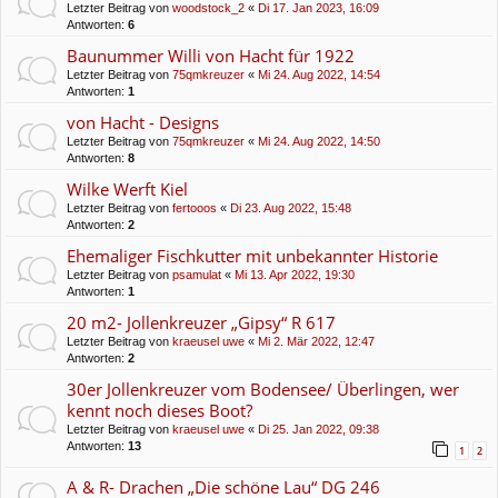
Letzter Beitrag von
woodstock_2
«
Di 17. Jan 2023, 16:09
Antworten:
6
Baunummer Willi von Hacht für 1922
Letzter Beitrag von
75qmkreuzer
«
Mi 24. Aug 2022, 14:54
Antworten:
1
von Hacht - Designs
Letzter Beitrag von
75qmkreuzer
«
Mi 24. Aug 2022, 14:50
Antworten:
8
Wilke Werft Kiel
Letzter Beitrag von
fertooos
«
Di 23. Aug 2022, 15:48
Antworten:
2
Ehemaliger Fischkutter mit unbekannter Historie
Letzter Beitrag von
psamulat
«
Mi 13. Apr 2022, 19:30
Antworten:
1
20 m2- Jollenkreuzer „Gipsy“ R 617
Letzter Beitrag von
kraeusel uwe
«
Mi 2. Mär 2022, 12:47
Antworten:
2
30er Jollenkreuzer vom Bodensee/ Überlingen, wer
kennt noch dieses Boot?
Letzter Beitrag von
kraeusel uwe
«
Di 25. Jan 2022, 09:38
Antworten:
13
1
2
A & R- Drachen „Die schöne Lau“ DG 246