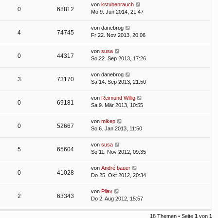
von
kstubenrauch
0
68812
Mo 9. Jun 2014, 21:47
von
danebrog
4
74745
Fr 22. Nov 2013, 20:06
von
susa
0
44317
So 22. Sep 2013, 17:26
von
danebrog
3
73170
Sa 14. Sep 2013, 21:50
von
Reimund Willig
0
69181
Sa 9. Mär 2013, 10:55
von
mikep
0
52667
So 6. Jan 2013, 11:50
von
susa
5
65604
So 11. Nov 2012, 09:35
von
André bauer
0
41028
Do 25. Okt 2012, 20:34
von
Pilav
2
63343
Do 2. Aug 2012, 15:57
18 Themen • Seite
1
von
1