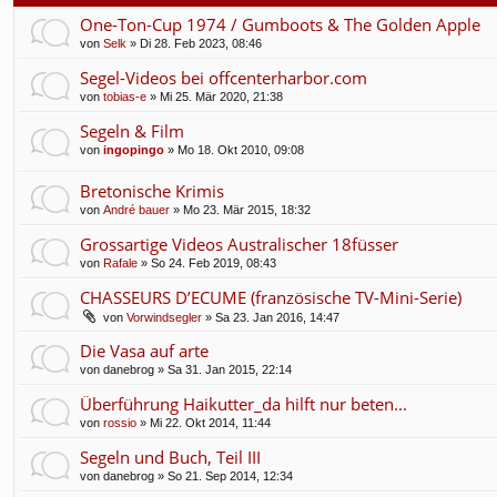
f
One-Ton-Cup 1974 / Gumboots & The Golden Apple
von
Selk
» Di 28. Feb 2023, 08:46
Segel-Videos bei offcenterharbor.com
von
tobias-e
» Mi 25. Mär 2020, 21:38
Segeln & Film
von
ingopingo
» Mo 18. Okt 2010, 09:08
Bretonische Krimis
von
André bauer
» Mo 23. Mär 2015, 18:32
Grossartige Videos Australischer 18füsser
von
Rafale
» So 24. Feb 2019, 08:43
CHASSEURS D’ECUME (französische TV-Mini-Serie)
von
Vorwindsegler
» Sa 23. Jan 2016, 14:47
Die Vasa auf arte
von
danebrog
» Sa 31. Jan 2015, 22:14
Überführung Haikutter_da hilft nur beten...
von
rossio
» Mi 22. Okt 2014, 11:44
Segeln und Buch, Teil III
von
danebrog
» So 21. Sep 2014, 12:34