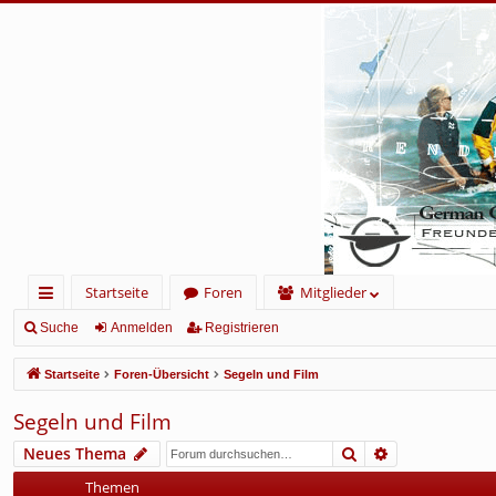
Startseite
Foren
Mitglieder
ch
Suche
Anmelden
Registrieren
ne
Startseite
Foren-Übersicht
Segeln und Film
llz
Segeln und Film
ug
Suche
Erweiterte Su
Neues Thema
rif
Themen