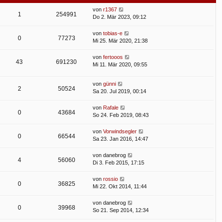
von
r1367
1
254991
Do 2. Mär 2023, 09:12
von
tobias-e
0
77273
Mi 25. Mär 2020, 21:38
von
fertooos
43
691230
Mi 11. Mär 2020, 09:55
von
günni
2
50524
Sa 20. Jul 2019, 00:14
von
Rafale
0
43684
So 24. Feb 2019, 08:43
von
Vorwindsegler
0
66544
Sa 23. Jan 2016, 14:47
von
danebrog
4
56060
Di 3. Feb 2015, 17:15
von
rossio
0
36825
Mi 22. Okt 2014, 11:44
von
danebrog
0
39968
So 21. Sep 2014, 12:34