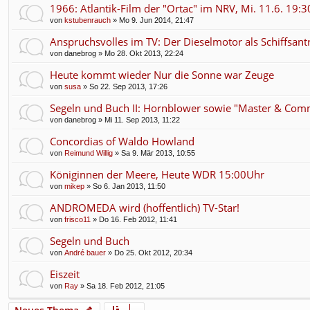
1966: Atlantik-Film der "Ortac" im NRV, Mi. 11.6. 19:3
von
kstubenrauch
» Mo 9. Jun 2014, 21:47
Anspruchsvolles im TV: Der Dieselmotor als Schiffsant
von
danebrog
» Mo 28. Okt 2013, 22:24
Heute kommt wieder Nur die Sonne war Zeuge
von
susa
» So 22. Sep 2013, 17:26
Segeln und Buch II: Hornblower sowie "Master & Co
von
danebrog
» Mi 11. Sep 2013, 11:22
Concordias of Waldo Howland
von
Reimund Willig
» Sa 9. Mär 2013, 10:55
Königinnen der Meere, Heute WDR 15:00Uhr
von
mikep
» So 6. Jan 2013, 11:50
ANDROMEDA wird (hoffentlich) TV-Star!
von
frisco11
» Do 16. Feb 2012, 11:41
Segeln und Buch
von
André bauer
» Do 25. Okt 2012, 20:34
Eiszeit
von
Ray
» Sa 18. Feb 2012, 21:05