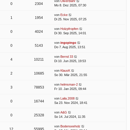
von
OliverBahr
0
2304
Mo 8. Dez 2025, 07:30
von
Ecke
1
1954
Di 25. Nov 2025, 07:25
von
Holzpfropfen
0
4024
Di 30. Sep 2025, 14:01
von
ingopingo
0
5143
Do 7. Aug 2025, 13:51
von
Bernd 33
4
10211
Di 10. Jun 2025, 19:53
von
KlausK
2
10685
So 30. Mär 2025, 21:55
von
helmsman-2
3
78853
Fr 10. Jan 2025, 09:44
von
Laila.2008
0
16744
Sa 23. Nov 2024, 18:41
von
A&G
0
25328
So 14. Jul 2024, 11:35
von
Bodenseeholz
12
55995