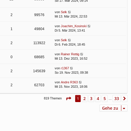
So 17. Mär 2024, 09:14
von
Selk
2
99576
Mi 13. Mär 2024, 22:53
von
Joachim_Kosinski
1
49804
Di 5. Mär 2024, 13:41
von
Selk
2
113922
Di 6. Feb 2024, 18:45
von
Rainer Rettig
0
68685
Mi 13. Dez 2023, 16:52
von
r1367
2
145639
So 19. Nov 2023, 09:38
von
Andre R363
2
62703
Mi 15. Nov 2023, 18:06
Seite
1
von
33
2
3
4
5
33
1
N
819 Themen
…
Gehe zu