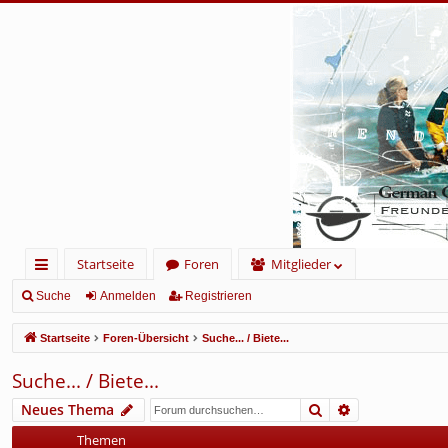
Startseite
Foren
Mitglieder
ch
Suche
Anmelden
Registrieren
ne
Startseite
Foren-Übersicht
Suche... / Biete...
llz
Suche... / Biete...
ug
Suche
Erweiterte Su
Neues Thema
rif
Themen