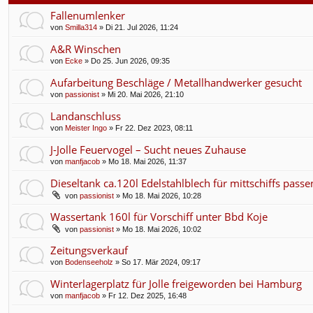
f
Fallenumlenker
von
Smilla314
» Di 21. Jul 2026, 11:24
A&R Winschen
von
Ecke
» Do 25. Jun 2026, 09:35
Aufarbeitung Beschläge / Metallhandwerker gesucht
von
passionist
» Mi 20. Mai 2026, 21:10
Landanschluss
von
Meister Ingo
» Fr 22. Dez 2023, 08:11
J-Jolle Feuervogel – Sucht neues Zuhause
von
manfjacob
» Mo 18. Mai 2026, 11:37
Dieseltank ca.120l Edelstahlblech für mittschiffs pass
von
passionist
» Mo 18. Mai 2026, 10:28
Wassertank 160l für Vorschiff unter Bbd Koje
von
passionist
» Mo 18. Mai 2026, 10:02
Zeitungsverkauf
von
Bodenseeholz
» So 17. Mär 2024, 09:17
Winterlagerplatz für Jolle freigeworden bei Hamburg
von
manfjacob
» Fr 12. Dez 2025, 16:48