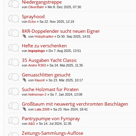
Niedergangstreppe
von
OliverBahr
» Mo 8. Dez 2025, 07:30
Sprayhood
von
Ecke
» Sa 22. Nov 2025, 12:19
8KR-Doppelender sucht neuen Eigner
von
Holzpfropfen
» Di 30. Sep 2025, 14:01
Hefte zu verschenken
von
ingopingo
» Do 7. Aug 2025, 13:51
35 Ausgaben Yacht Classic
von
Andre R363
» Sa 24. Mai 2025, 11:35
Genuaschlitten gesucht
von
KlausK
» So 23. Mär 2025, 10:17
Suche Holzmast für Piraten
von
helmsman-2
» So 7. Jan 2024, 13:08
Großbaum mit neuwertig verchromten Beschlägen
von
Laila.2008
» Sa 23. Nov 2024, 18:41
Pantrypumpe von Fynspray
von
A&G
» So 14. Jul 2024, 11:35
Zeitungs-Sammlungs-Auflöse