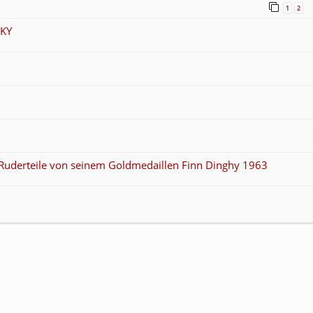
1
2
FKY
d Ruderteile von seinem Goldmedaillen Finn Dinghy 1963