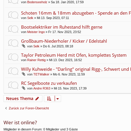
von
Bodenseeholz
» Sa 18. Jan 2020, 17:59
Schoten 16mm & 18mm abzugeben - Spende an den 
von
Selk
» Mi 13. Sep 2023, 07:11
Bootselektriker im Ruhestand hilft gerne
von
Meister Ingo
» Fr 17. Nov 2023, 23:52
Großbaum-Niederholer / Kicker / Edelstahl
von
Selk
» Do 6. Jul 2023, 08:18
Taylor Petroleum Herd mit Ofen, komplettes System
von
Rainer Rettig
» Mi 13. Dez 2023, 16:52
Willy Kuhweide - "Darling" original Rigg-, Schwert un
von
TETWalker
» Mo 6. Nov 2023, 11:59
RC Segelboote zu verkaufen
von
Andre R363
» Mi 15. Nov 2023, 17:39
Neues Thema
Zurück zur Foren-Übersicht
Wer ist online?
Mitglieder in diesem Forum: 0 Mitglieder und 3 Gäste