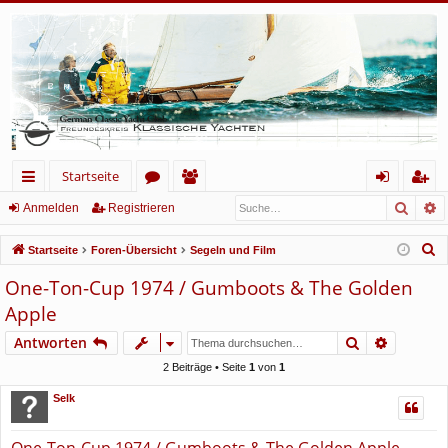
Startseite
Such
E
ch
or
itg
n
eg
Anmelden
Registrieren
ne
en
lie
m
ist
S
Startseite
Foren-Übersicht
Segeln und Film
llz
de
el
rie
u
One-Ton-Cup 1974 / Gumboots & The Golden
c
ug
r
de
re
Apple
h
rif
n
n
e
Suche
Erweiter
Antworten
f
2 Beiträge • Seite
1
von
1
Selk