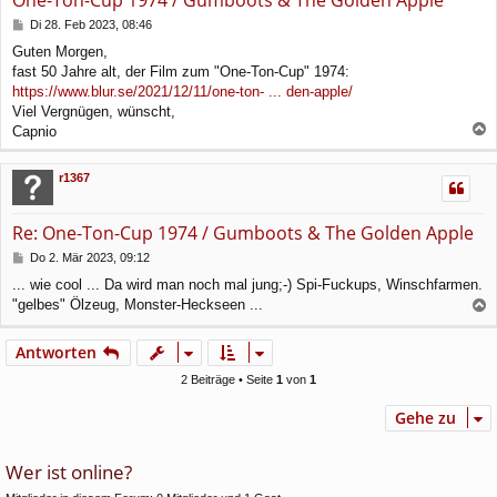
One-Ton-Cup 1974 / Gumboots & The Golden Apple
B
Di 28. Feb 2023, 08:46
e
Guten Morgen,
i
fast 50 Jahre alt, der Film zum "One-Ton-Cup" 1974:
t
r
https://www.blur.se/2021/12/11/one-ton- ... den-apple/
a
Viel Vergnügen, wünscht,
g
Capnio
a
c
r1367
h
o
b
Re: One-Ton-Cup 1974 / Gumboots & The Golden Apple
e
n
B
Do 2. Mär 2023, 09:12
e
... wie cool ... Da wird man noch mal jung;-) Spi-Fuckups, Winschfarmen.
i
"gelbes" Ölzeug, Monster-Heckseen ...
t
a
r
a
c
Antworten
g
h
o
2 Beiträge • Seite
1
von
1
b
e
Gehe zu
n
Wer ist online?