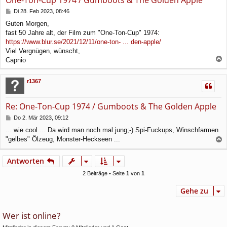
One-Ton-Cup 1974 / Gumboots & The Golden Apple
B
Di 28. Feb 2023, 08:46
e
Guten Morgen,
i
fast 50 Jahre alt, der Film zum "One-Ton-Cup" 1974:
t
r
https://www.blur.se/2021/12/11/one-ton- ... den-apple/
a
Viel Vergnügen, wünscht,
g
Capnio
a
c
r1367
h
o
b
Re: One-Ton-Cup 1974 / Gumboots & The Golden Apple
e
n
B
Do 2. Mär 2023, 09:12
e
... wie cool ... Da wird man noch mal jung;-) Spi-Fuckups, Winschfarmen.
i
"gelbes" Ölzeug, Monster-Heckseen ...
t
a
r
a
c
Antworten
g
h
o
2 Beiträge • Seite
1
von
1
b
e
Gehe zu
n
Wer ist online?