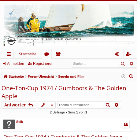
Startseite
Such
E
ch
or
itg
n
eg
Anmelden
Registrieren
ne
en
lie
m
ist
S
Startseite
Foren-Übersicht
Segeln und Film
llz
de
el
rie
u
One-Ton-Cup 1974 / Gumboots & The Golden
c
ug
r
de
re
Apple
h
rif
n
n
e
Suche
Erweiter
Antworten
f
2 Beiträge • Seite
1
von
1
Selk