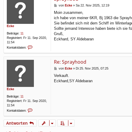
f
B
von
Ecke
»
Sa 22. Nov 2025, 12:19
e
Moin zusammen,
i
ich habe von meiner 6KR, Bj 1963 die Sprayho
t
r
Sie befindet sich mit dem Schiff im Winterlag
Ecke
a
Sollte jemand Interesse haben biete ich sie 
g
Beiträge:
11
Gruß,
Registriert:
Fr 11. Sep 2020,
Eckhard, SY Aldebaran
11:54
K
Kontaktdaten:
o
n
t
Re: Sprayhood
a
B
von
Ecke
»
Di 25. Nov 2025, 07:25
k
e
t
Verkauft.
i
d
Eckhard,SY Aldebaran
t
a
r
t
Ecke
a
e
g
n
Beiträge:
11
v
Registriert:
Fr 11. Sep 2020,
o
11:54
n
K
Kontaktdaten:
E
o
c
n
k
Antworten
t
e
a
k