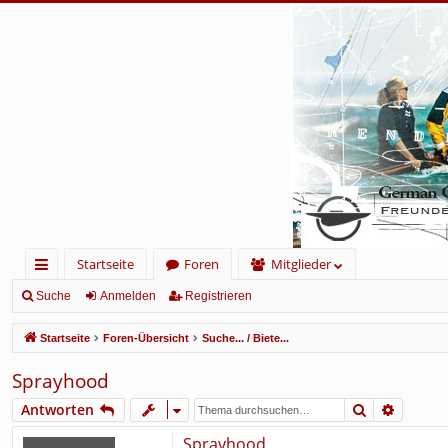
Startseite
Foren
Mitglieder
ch
Suche
Anmelden
Registrieren
ne
Startseite
Foren-Übersicht
Suche... / Biete...
llz
Sprayhood
ug
Suche
Erweite
Antworten
rif
Sprayhood