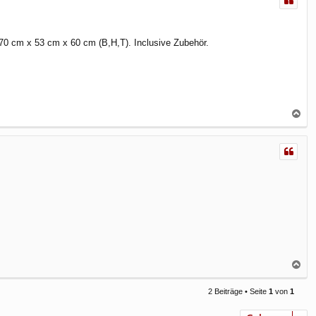
170 cm x 53 cm x 60 cm (B,H,T). Inclusive Zubehör.
N
a
c
h
o
b
e
n
N
a
c
2 Beiträge • Seite
1
von
1
h
o